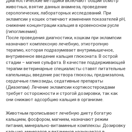
Диагностические методики включают общий осмотр
животных, взятие данных анамнеза, проведение
серологических, лабораторных исследований. При
эклампсии у кошек отмечают изменения показателей рН,
снижение концентрации кальция в кровеносном русле
(гипогликемия).
После проведения диагностики, кошкам при эклампсии
назначают комплексную лечебную, этиотропную
терапию, которая подразумевает внутримышечное,
внутривенное введение кальция глюконата. В острой
стадии – магния сульфата. В качестве поддерживающей
терапии ветеринарные специалисты ставят питательные
капельницы, введение раствора глюкозы, преднизалона,
сердечные гликозиды, седативные препараты
(Диазепам). Лечение эклампсии кортикостероидами
требует осторожности и строгой дозировки, так как
они снижают адсорбцию кальция в организме.
Животным прописывают лечебную диету богатую
кальцием, фосфором, магнием, назначают режим
питания, минерально-витаминные комплексы. Дозировку
кальция, минералов и витаминов назначается в