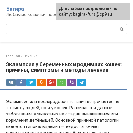
Перейти
Багира
Для любых предложений по
к
Любимые кошачьи: породы, содержание, уход
сайту: bagira-furs@cp9.ru
контенту
Поиск:
Главная
»
Лечение
Эклампсия у беременных и родивших кошек:
причины, симптомы и методы лечения
Эклампсия или послеродовая тетания встречается не
только у людей, но и у кошек. Развивается данное
заболевание у животных на стадии вынашивания или
кормления детёнышей. Основной причиной патологии
является гипокальциемия — недостаточная
концентрация в крови кальция. Вследствие этого