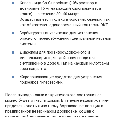
Капельница Ca Gluconicum (10% раствор в
дозировке 15 мг на каждый килограмм веса
кошки) — в течение 30–40 минут.
Осуществляется только в условиях клиники, так
как обязателен единовременный контроль ЭКГ.
Барбитураты внутривенно для устранения
опасного перевозбуждения центральной нервной
системы.
Диазепам для противосудорожного и
миорелаксирующего действия вводится
внутривенно в дозе 0,1 мг на каждый килограмм
веса пациента.
Жаропонижающие средства для устранения
признаков гипертермии.
После вывода кошки из критического состояния её
можно будет отнести домой. В течение недели хозяину
придётся колоть животному борглюконат кальция в
предписанной ветеринаром дозировке.
Кошек с
эклампсией рекомендовано отлучить от своих