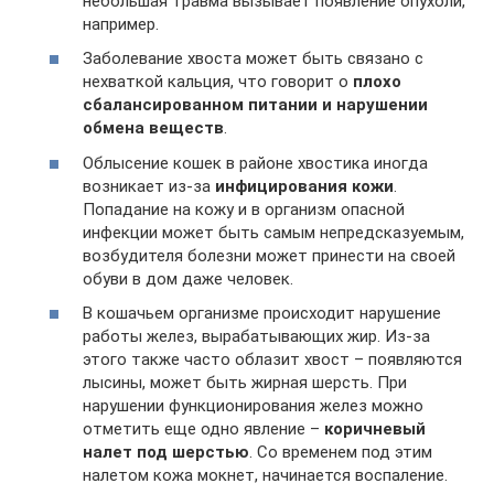
небольшая травма вызывает появление опухоли,
например.
Заболевание хвоста может быть связано с
нехваткой кальция, что говорит о
плохо
сбалансированном питании и нарушении
обмена веществ
.
Облысение кошек в районе хвостика иногда
возникает из-за
инфицирования кожи
.
Попадание на кожу и в организм опасной
инфекции может быть самым непредсказуемым,
возбудителя болезни может принести на своей
обуви в дом даже человек.
В кошачьем организме происходит нарушение
работы желез, вырабатывающих жир. Из-за
этого также часто облазит хвост – появляются
лысины, может быть жирная шерсть. При
нарушении функционирования желез можно
отметить еще одно явление –
коричневый
налет под шерстью
. Со временем под этим
налетом кожа мокнет, начинается воспаление.