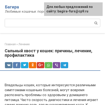
Перейти
Багира
Для любых предложений по
к
Любимые кошачьи: породы, содержание, уход
сайту: bagira-furs@cp9.ru
контенту
Поиск:
Главная
»
Лечение
Сальный хвост у кошек: причины, лечение,
профилактика
Владельцы кошек, которые интересуются различными
симптомами кошачьих болезней, могут вовремя
распознать проблемы со здоровьем у домашнего
питомца. Часто скорость диагностики и лечения играет
самую важную роль для выздоравливания кота. К