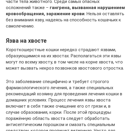
части тела животного. Среди самых опасных
осложнений также –
гангрена, вызванная нарушением
кровообращения, заражение крови
. Нельзя оставлять
без внимания язву, надеясь на способность кошачьих к
самолечению.
Язва на хвосте
Короткошерстные кошки нередко страдают язвами,
образующимися на их хвостах. Располагаться эти язвы
могут по всему хвосту, в том числе на корне хвоста, что
может вызвать некроз позвонков хвостового отростка.
Это заболевание специфично и требует строгого
фармакологического лечения, а также специальных
рекомендаций хозяину для проведения лечения кошки в
домашних условиях. Процесс лечения язвы хвоста
включает в себя также очищение его от грязи и, в
случае образования, корки. После этой процедуры
поражённую область хвоста следует обработать
антисептическим порошком и смазать специальным
средством, которое пропишет ветеринар. Часто для