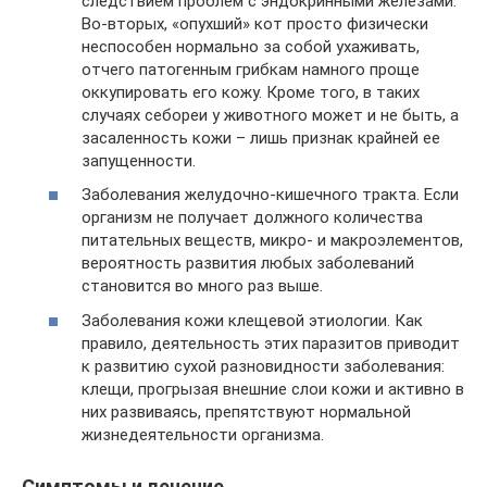
следствием проблем с эндокринными железами.
Во-вторых, «опухший» кот просто физически
неспособен нормально за собой ухаживать,
отчего патогенным грибкам намного проще
оккупировать его кожу. Кроме того, в таких
случаях себореи у животного может и не быть, а
засаленность кожи – лишь признак крайней ее
запущенности.
Заболевания желудочно-кишечного тракта. Если
организм не получает должного количества
питательных веществ, микро- и макроэлементов,
вероятность развития любых заболеваний
становится во много раз выше.
Заболевания кожи клещевой этиологии. Как
правило, деятельность этих паразитов приводит
к развитию сухой разновидности заболевания:
клещи, прогрызая внешние слои кожи и активно в
них развиваясь, препятствуют нормальной
жизнедеятельности организма.
Симптомы и лечение