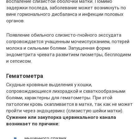
воспаление слизистой оболочки матки. Помимо
задержки последа, заболевание может возникнуть по
вине гормонального дисбаланса и инфекции половых
органов.
Появление обильного слизисто-гнойного экссудата
сопровождается учащенным мочеиспусканием, потерей
молока и сильными болями. Запущенная форма
эндометрита чревата развитием пиометры, бесплодием
и сепсисом.
Гематометра
Скудные кровяные выделения у кошки,
сопровождающиеся лихорадкой и схваткообразными
болями, характерны для гематометры. При этой
патологии кровь скапливается в матке, так как не может
пройти через эндоцервикс (слизистую шейки матки).
Сужение или закупорка цервикального канала
возникает по причине:
мышечного спазма;