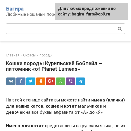
Перейти
Багира
Для любых предложений по
к
Любимые кошачьи: породы, содержание, уход
сайту: bagira-furs@cp9.ru
контенту
Поиск:
Главная
»
Окрасы и породы
Кошки породы Курильский Бобтейл —
питомник «of Planet Lumens»
На этой станице сайта вы можете найти
имена (клички)
для ваших котов, кошек и котят мальчиков и
девочек
на все буквы алфавита от «А» до «Я».
Имена для котят
представлены на русском языке, но их