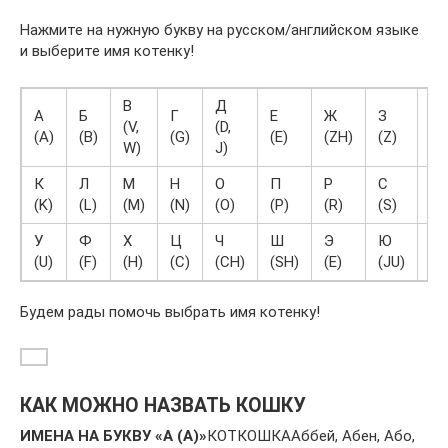
Нажмите на нужную букву на русском/английском языке
и выберите имя котенку!
В
Д
А
Б
Г
Е
Ж
З
И
(V,
(D,
(A)
(B)
(G)
(E)
(ZH)
(Z)
(I)
W)
J)
К
Л
М
Н
О
П
Р
С
Т
(K)
(L)
(M)
(N)
(O)
(P)
(R)
(S)
(T
У
Ф
Х
Ц
Ч
Ш
Э
Ю
Я
(U)
(F)
(H)
(C)
(CH)
(SH)
(E)
(JU)
(Y
Будем рады помочь выбрать имя котенку!
КАК МОЖНО НАЗВАТЬ КОШКУ
ИМЕНА НА БУКВУ «А (A)»
КОТКОШКАAббeй, Aбeн, Aбo,