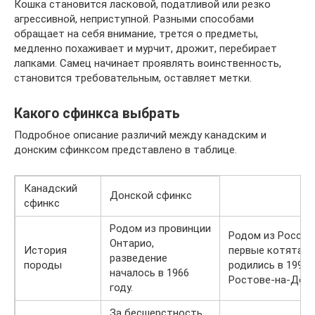
Кошка становится ласковой, податливой или резко
агрессивной, неприступной. Разными способами
обращает на себя внимание, трется о предметы,
медленно похаживает и мурчит, дрожит, перебирает
лапками. Самец начинает проявлять воинственность,
становится требовательным, оставляет метки.
Какого сфинкса выбрать
Подробное описание различий между канадским и
донским сфинксом представлено в таблице.
Канадский
Донской сфинкс
сфинкс
Родом из провинции
Родом из России,
Онтарио,
История
первые котята
разведение
породы
родились в 1992 г
началось в 1966
Ростове-на-Дон
году.
За бесшерстность