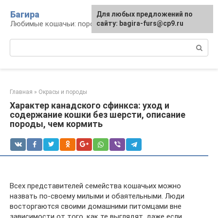
Перейти
Багира
Для любых предложений по
к
Любимые кошачьи: породы, содержание, уход
сайту: bagira-furs@cp9.ru
контенту
Поиск:
Главная
»
Окрасы и породы
Характер канадского сфинкса: уход и
содержание кошки без шерсти, описание
породы, чем кормить
Всех представителей семейства кошачьих можно
назвать по-своему милыми и обаятельными. Люди
восторгаются своими домашними питомцами вне
зависимости от того, как те выглядят, даже если