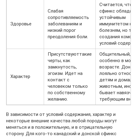
Считается, что 
Слабая
сфинкс обладае
сопротивляемость
устойчивым
Здоровье
заболеваниям и
иммунитетом к
низкий порог
болезням, но тр
преодоления боли.
создания комфо
условий содержа
Присутствуюттакие
Общительный,
черты, как
особенно в мол
замкнутость,
возрасте. Донск
эгоизм. Идет на
лояльно относит
Характер
контакт с
детям и домашн
человеком только
животным, иногд
по собственному
бывает навязчив
желанию.
требующим вним
В зависимости от условий содержания, характер и
некоторые внешние качества любой породы могут
меняться и в положительную, и в отрицательную
сторону. Для кого-то канадский и донской сфинкс