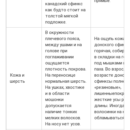
прямые.
канадский сфинкс
как будто стоит на
толстой мягкой
подложке.
В окружности
плечевого пояса,
На ощупь кожа
между ушами и на
донского сфинкс
голове при
горячая, собира
поглаживании
в складки на гол
ощущается
под мышками и в
плотность покрова.
паха. Во взросло
Кожа и
На переносице
возрасте донски
шерсть
нормальная шерсть.
сфинксы полнос
На ушках, хвостике
«резиновые»,
и в области
лишенныепокров
мошонки
жесткие усы раз
допускается
длины. Иногда
наличие тонких
волосинки на них
мелких волосков.
обламываться.
На носу нет усов.