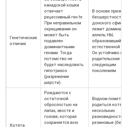
канадской кошки
отвечает
В основе призна
рецессивный ген hr.
бесшерстности
При неправильном
донского сфинкс
скрещивании он
лежит доминант
может быть
аллель Hbl,
Генетические
подавлен
образовавшийся 
отличия
доминантными
естественной му
генами. Тогда
Он устойчиво пе
потомство не
родительские пр
будет наследовать
следующим
гипотрихоз
поколениям.
(разрежение
шерсти).
Рождаются с
остаточной
Водном помете м
оброслостью на
родиться котята
лапах, хвосте и
нескольких
голове, которая
разновидностей:
сохраняется всю
резиновые (без
Котята