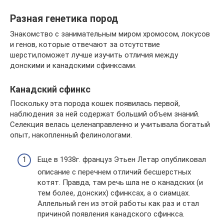
Разная генетика пород
Знакомство с занимательным миром хромосом, локусов
и генов, которые отвечают за отсутствие
шерсти,поможет лучше изучить отличия между
донскими и канадскими сфинксами.
Канадский сфинкс
Поскольку эта порода кошек появилась первой,
наблюдения за ней содержат больший объем знаний.
Селекция велась целенаправленно и учитывала богатый
опыт, накопленный фелинологами.
Еще в 1938г. француз Этьен Летар опубликовал
описание с перечнем отличий бесшерстных
котят. Правда, там речь шла не о канадских (и
тем более, донских) сфинксах, а о сиамцах.
Аллельный ген из этой работы как раз и стал
причиной появления канадского сфинкса.