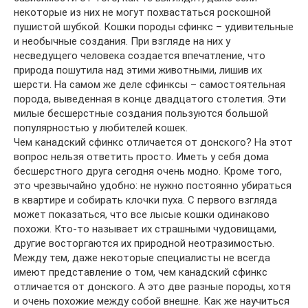
некоторые из них не могут похвастаться роскошной
пушистой шубкой. Кошки породы сфинкс – удивительные
и необычные создания. При взгляде на них у
несведущего человека создается впечатление, что
природа пошутила над этими животными, лишив их
шерсти. На самом же деле сфинксы – самостоятельная
порода, выведенная в конце двадцатого столетия. Эти
милые бесшерстные создания пользуются большой
популярностью у любителей кошек.
Чем канадский сфинкс отличается от донского? На этот
вопрос нельзя ответить просто. Иметь у себя дома
бесшерстного друга сегодня очень модно. Кроме того,
это чрезвычайно удобно: не нужно постоянно убираться
в квартире и собирать клочки пуха. С первого взгляда
может показаться, что все лысые кошки одинаково
похожи. Кто-то называет их страшными чудовищами,
другие восторгаются их природной неотразимостью.
Между тем, даже некоторые специалисты не всегда
имеют представление о том, чем канадский сфинкс
отличается от донского. А это две разные породы, хотя
и очень похожие между собой внешне. Как же научиться