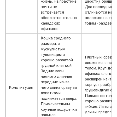
жизнь. На практике
шерсти), браши и
почти не
Два последних
встречается
отличаются нали
абсолютно «голых»
волосков на теле,
канадских
годам «раздеваю
сфинксов.
Кошка среднего
размера, с
мускулистым
туловищем и
Плотный, средне
хорошо развитой
сложения, с под
грудной клеткой.
телом. Круп дон
Задние лапы
сфинкса слегка
немного длиннее
расширен из-за ч
передних, из-за
корпус приобрел
Конституция
чего спина сразу за
грушевидную фор
лопатками
Пальцы вытянут
поднимается вверх.
хорошо развитые
Примечательны
гибкие. Лапы сре
крупные подушечки
длины, предплеч
пальцев –