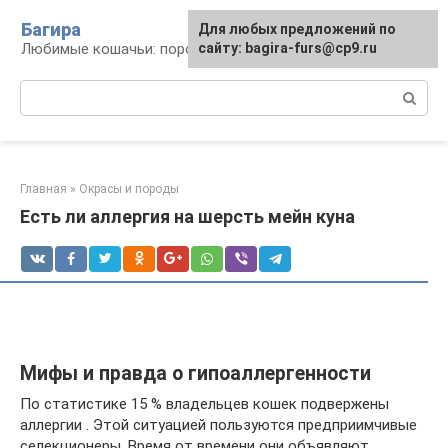
Перейти
Багира
Для любых предложений по
к
Любимые кошачьи: породы, содержание, уход
сайту: bagira-furs@cp9.ru
контенту
Поиск:
Главная
»
Окрасы и породы
Есть ли аллергия на шерсть мейн куна
Мифы и правда о гипоаллергенности
По статистике 15 % владельцев кошек подвержены
аллергии . Этой ситуацией пользуются предприимчивые
селекционеры. Время от времени они объявляют