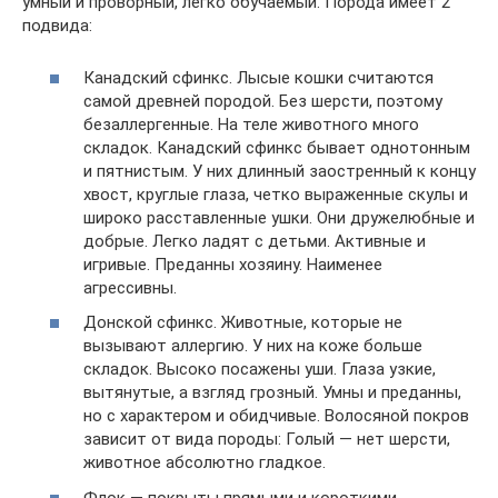
умный и проворный, легко обучаемый. Порода имеет 2
подвида:
Канадский сфинкс. Лысые кошки считаются
самой древней породой. Без шерсти, поэтому
безаллергенные. На теле животного много
складок. Канадский сфинкс бывает однотонным
и пятнистым. У них длинный заостренный к концу
хвост, круглые глаза, четко выраженные скулы и
широко расставленные ушки. Они дружелюбные и
добрые. Легко ладят с детьми. Активные и
игривые. Преданны хозяину. Наименее
агрессивны.
Донской сфинкс. Животные, которые не
вызывают аллергию. У них на коже больше
складок. Высоко посажены уши. Глаза узкие,
вытянутые, а взгляд грозный. Умны и преданны,
но с характером и обидчивые. Волосяной покров
зависит от вида породы: Голый — нет шерсти,
животное абсолютно гладкое.
Флок — покрыты прямыми и короткими