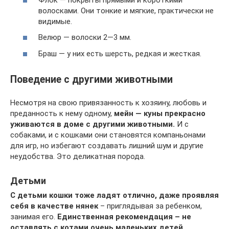
волосками. Они тонкие и мягкие, практически не
видимые.
Велюр — волоски 2—3 мм.
Браш — у них есть шерсть, редкая и жесткая.
Поведение с другими животными
Несмотря на свою привязанность к хозяину, любовь и
преданность к нему одному,
мейн — куны прекрасно
уживаются в доме с другими животными.
И с
собаками, и с кошками они становятся компаньонами
для игр, но избегают создавать лишний шум и другие
неудобства. Это деликатная порода.
Детьми
С детьми кошки тоже ладят отлично, даже проявляя
себя в качестве нянек
– приглядывая за ребенком,
занимая его.
Единственная рекомендация
– не
оставлять с котами очень маленьких детей