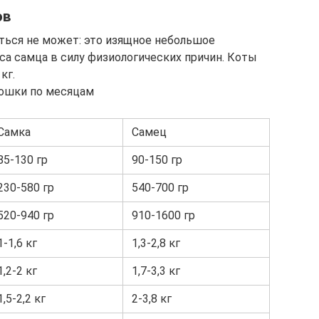
ов
ться не может: это изящное небольшое
еса самца в силу физиологических причин. Коты
кг.
кошки по месяцам
Самка
Самец
85-130 гр
90-150 гр
230-580 гр
540-700 гр
520-940 гр
910-1600 гр
1-1,6 кг
1,3-2,8 кг
1,2-2 кг
1,7-3,3 кг
1,5-2,2 кг
2-3,8 кг