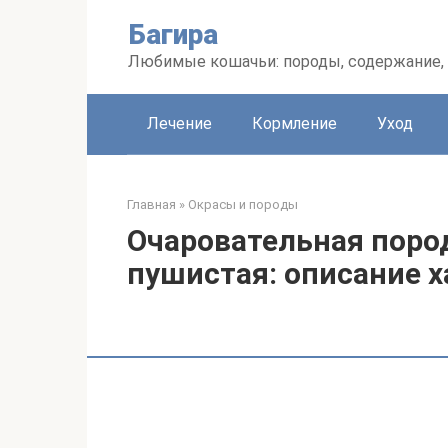
Перейти
Багира
к
контенту
Любимые кошачьи: породы, содержание, 
Лечение
Кормление
Уход
Главная
»
Окрасы и породы
Очаровательная поро
пушистая: описание х