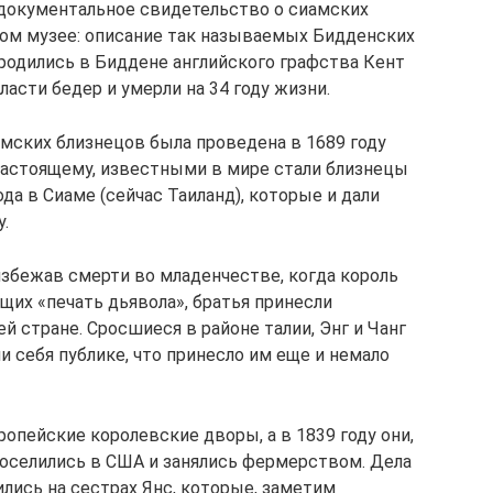
е документальное свидетельство о сиамских
ком музее: описание так называемых Бидденских
 родились в Биддене английского графства Кент
ласти бедер и умерли на 34 году жизни.
амских близнецов была проведена в 1689 году
настоящему, известными в мире стали близнецы
ода в Сиаме (сейчас Таиланд), которые и дали
.
избежав смерти во младенчестве, когда король
щих «печать дьявола», братья принесли
ей стране. Сросшиеся в районе талии, Энг и Чанг
 себя публике, что принесло им еще и немало
ропейские королевские дворы, а в 1839 году они,
поселились в США и занялись фермерством. Дела
лись на сестрах Янс, которые, заметим