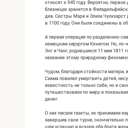
относят к 945 году. Вероятно, перво
близнецах хранится в Филадельфийс
дев. Сестры Мэри и Элиза Чулкхарст
в 1100 году. Они были соединены в об
А первая операция по разделению си
немецким хирургом Кенигом. Но, по-
Энг и Чанг, родившиеся 11 мая 1811 г
название этому природному феномену
Чудом, благодаря стойкости матери, 
Сиама повелел умертвить детей, несу
известность не только себе, но и сво
путешествовали по миру и показывали
денег.
О них писали газеты, их принимали ев
завершив свое турне, окончательно 
шли успешно и вскоре оба брата жени