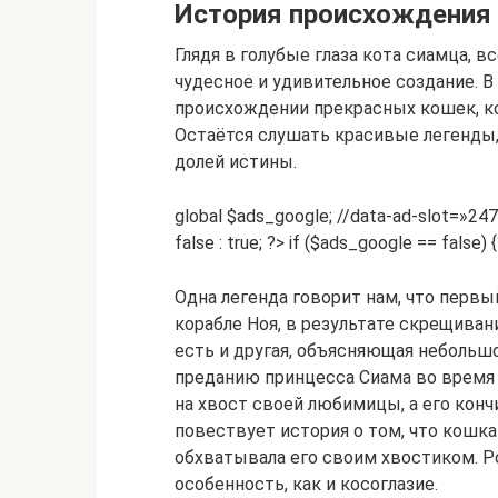
История происхождения
Глядя в голубые глаза кота сиамца, в
чудесное и удивительное создание. В
происхождении прекрасных кошек, ко
Остаётся слушать красивые легенды,
долей истины.
global $ads_google; //data-ad-slot=»2
false : true; ?> if ($ads_google == false) 
Одна легенда говорит нам, что первы
корабле Ноя, в результате скрещивани
есть и другая, объясняющая небольшо
преданию принцесса Сиама во время 
на хвост своей любимицы, а его конч
повествует история о том, что кошка
обхватывала его своим хвостиком. 
особенность, как и косоглазие.