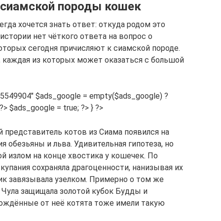
 сиамской породы кошек
сегда хочется знать ответ: откуда родом это
 истории нет чёткого ответа на вопрос о
торых сегодня причисляют к сиамской породе.
 каждая из которых может оказаться с большой
475549904″ $ads_google = empty($ads_google) ?
{?> $ads_google = true; ?> } ?>
й представитель котов из Сиама появился на
я обезьяны и льва. Удивительная гипотеза, но
й излом на конце хвостика у кошечек. По
купания сохраняла драгоценности, нанизывая их
ик завязывала узелком. Примерно о том же
 Чула защищала золотой кубок Будды и
Рождённые от неё котята тоже имели такую