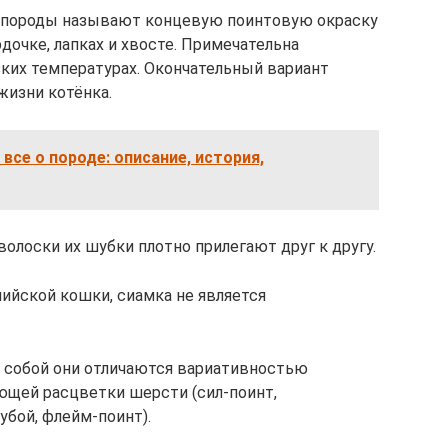
 породы называют концевую поинтовую окраску
очке, лапках и хвосте. Примечательна
ких температурах. Окончательный вариант
жизни котёнка.
все о породе: описание, история,
олоски их шубки плотно прилегают друг к другу.
ийской кошки, сиамка не является
 собой они отличаются вариативностью
ющей расцветки шерсти (сил-поинт,
убой, флейм-поинт).