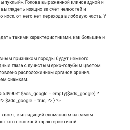
выпуклый». Голова выраженной клиновидной и
выглядеть изящно за счёт челюстей и
 носа, от него нет перехода в лобовую часть. У
дать такими характеристиками, как большие и
вным признаком породы будут немного
ные глаза с лучистым ярко-голубым цветом.
словлено расположением органов зрения,
сем сиамкам.
475549904″ $ads_google = empty($ads_google) ?
{?> $ads_google = true; ?> } ?>
л хвост, выглядящий сломанным на самом
ает это основной характеристикой.