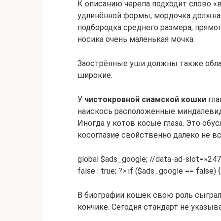
К описанию черепа подходит слово «
удлинённой формы, мордочка должна 
подбородка среднего размера, прямого
носика очень маленькая мочка.
Заострённые уши должны также обла
широкие.
У
чистокровной сиамской кошки
гла
наискось расположенные миндалевид
Иногда у котов косые глаза. Это обу
косоглазие свойственно далеко не в
global $ads_google; //data-ad-slot=»2
false : true; ?> if ($ads_google == false) 
В биографии кошек свою роль сыгра
кончике. Сегодня стандарт не указыв