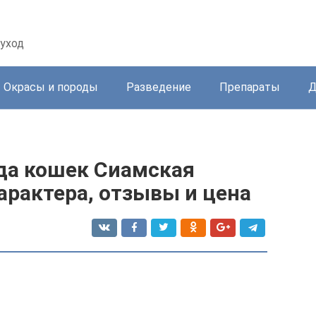
уход
Окрасы и породы
Разведение
Препараты
Д
да кошек Сиамская
арактера, отзывы и цена