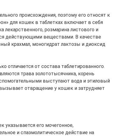
ельного происхождения, поэтому его относят к
н» для кошек в таблетках включает в себя
а лекарственного, розмарина листового и
ся действующими веществами. В качестве
ный крахмал, моногидрат лактозы и диоксид
ко отличается от состава таблетированного.
ляются трава золототысячника, корень
 вспомогательными выступают вода и этиловый
 вызывает отвращение у кошек и затрудняет
ек указывается его мочегонное,
ельное и спазмолитическое действие на