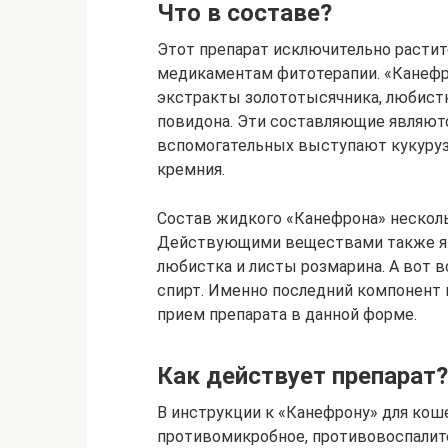
Что в составе?
Этот препарат исключительно растит
медикаментам фитотерапии. «Канефро
экстракты золототысячника, любистк
повидона. Эти составляющие являют
вспомогательных выступают кукуруз
кремния.
Состав жидкого «Канефрона» несколь
Действующими веществами также яв
любистка и листы розмарина. А вот
спирт. Именно последний компонент
прием препарата в данной форме.
Как действует препарат?
В инструкции к «Канефрону» для кош
противомикробное, противовоспалит