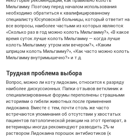
некоторые рекомендации, как правильно колоть
Мильгамму. Поэтому перед началом использования
необходимо обратиться к квалифицированному
специалисту Юсуповской больницы, который ответит на
все вопросы, наиболее частыми из которых являются:
«Сколько раз в год можно колоть Мильгамму?», «В какое
время суток лучше колоть Мильгамму — когда лучше
колоть Мильгамму: утром или вечером?», «Каким
шприцом колоть Мильгамму?», «Как часто можно колоть
Мильгамму внутримышечно?» и т.д.
Трудная проблема выбора
Вопрос, можно ли коту лидокаин, относится к разряду
наиболее дискуссионных. Папки отзывов ветклиник и
специализированные форумы переполнены страшными
историями о гибели животных после применения
лидокаина. Вместе с тем, почти столь же часто
встречаются упоминания об отсутствии у хвостатых
пациентов патологической реакции на этот препарат, а
ветеринары иногда рекомендуют разводить 2%-м
раствором Лидокаина порошок антибиотиков (к