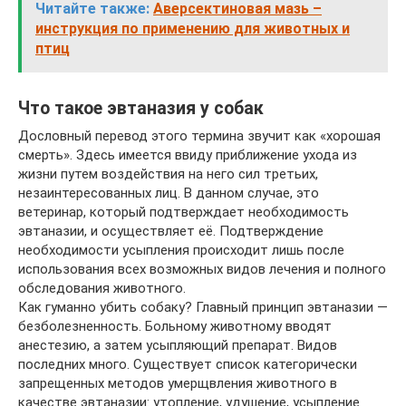
Читайте также:
Аверсектиновая мазь –
инструкция по применению для животных и
птиц
Что такое эвтаназия у собак
Дословный перевод этого термина звучит как «хорошая
смерть». Здесь имеется ввиду приближение ухода из
жизни путем воздействия на него сил третьих,
незаинтересованных лиц. В данном случае, это
ветеринар, который подтверждает необходимость
эвтаназии, и осуществляет её. Подтверждение
необходимости усыпления происходит лишь после
использования всех возможных видов лечения и полного
обследования животного.
Как гуманно убить собаку? Главный принцип эвтаназии —
безболезненность. Больному животному вводят
анестезию, а затем усыпляющий препарат. Видов
последних много. Существует список категорически
запрещенных методов умерщвления животного в
качестве эвтаназии: утопление, удушение, усыпление