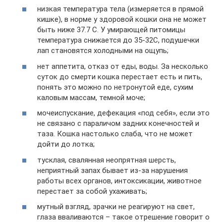
низкая температура тела (измеряется в прямой
кишке), в норме у здоровой кошки она не может
быть ниже 37.7 С. У умирающей питомицы
температура снижается до 35-32С, подушечки
лап становятся холодными на ощупь;
нет аппетита, отказ от еды, воды. За несколько
суток до смерти кошка перестает есть и пить,
понять это можно по нетронутой еде, сухим
каловым массам, темной моче;
мочеиспускание, дефекация «под себя», если это
не связано с параличом задних конечностей и
таза. Кошка настолько слаба, что не может
дойти до лотка;
тусклая, свалянная неопрятная шерсть,
неприятный запах бывает из-за нарушения
работы всех органов, интоксикации, животное
перестает за собой ухаживать;
мутный взгляд, зрачки не реагируют на свет,
глаза вваливаются – такое отрешение говорит о