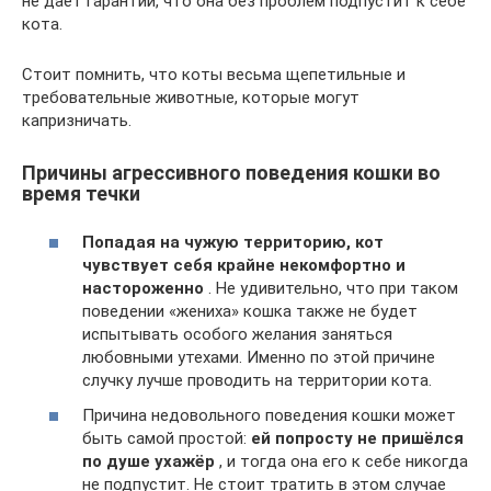
не даёт гарантии, что она без проблем подпустит к себе
кота.
Стоит помнить, что коты весьма щепетильные и
требовательные животные, которые могут
капризничать.
Причины агрессивного поведения кошки во
время течки
Попадая на чужую территорию, кот
чувствует себя крайне некомфортно и
настороженно
. Не удивительно, что при таком
поведении «жениха» кошка также не будет
испытывать особого желания заняться
любовными утехами. Именно по этой причине
случку лучше проводить на территории кота.
Причина недовольного поведения кошки может
быть самой простой:
ей попросту не пришёлся
по душе ухажёр
, и тогда она его к себе никогда
не подпустит. Не стоит тратить в этом случае