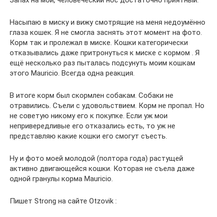
Запах на мой, человеческий нос достаточно приятный.
Насыпаю в миску и вижу смотрящие на меня недоумённо
глаза кошек. Я не смогла заснять этот момент на фото.
Корм так и пролежал в миске. Кошки категорически
отказывались даже притронуться к миске с кормом . Я
ещё несколько раз пыталась подсунуть моим кошкам
этого Mauricio. Всегда одна реакция.
В итоге корм был скормлен собакам. Собаки не
отравились. Съели с удовольствием. Корм не пропал. Но
не советую никому его к покупке. Если уж мои
непривередливые его отказались есть, то уж не
представляю какие кошки его смогут съесть.
Ну и фото моей молодой (полтора года) растущей
активно двигающейся кошки. Которая не съела даже
одной гранулы корма Mauricio.
Пишет Strong на сайте Otzovik :