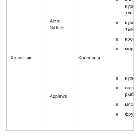
курице
тунцом
Almo
курица
Nature
тыквой
кролик
мореп
Холистик
Консервы
курица
океан
рыба;
Applaws
мясо;
фрукт