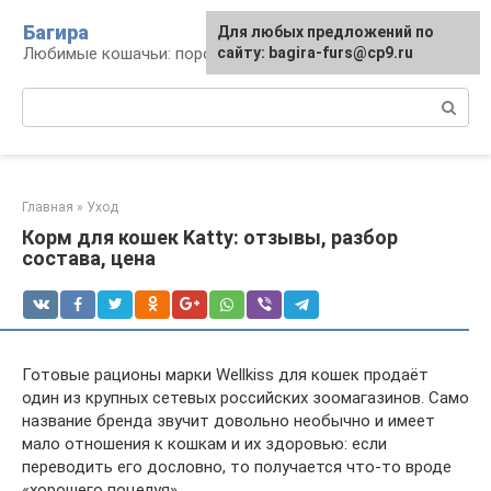
Перейти
Багира
Для любых предложений по
к
Любимые кошачьи: породы, содержание, уход
сайту: bagira-furs@cp9.ru
контенту
Поиск:
Главная
»
Уход
Корм для кошек Katty: отзывы, разбор
состава, цена
Готовые рационы марки Wellkiss для кошек продаёт
один из крупных сетевых российских зоомагазинов. Само
название бренда звучит довольно необычно и имеет
мало отношения к кошкам и их здоровью: если
переводить его дословно, то получается что-то вроде
«хорошего поцелуя».