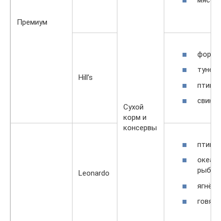
мясо.
Премиум
форель
тунец;
Hill’s
птица;
свинин
Сухой
корм и
консервы
птица;
океан
рыба;
Leonardo
ягнёно
говяди