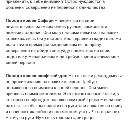
привлекать к себе внимания. Остро нуждаются в
общении, совершенно не переносят одиночества.
Порода кошек Сафари
– несмотря на свои
внушительные размеры очень ручные, ласковые, и
нежные создания. Они могут часами нежиться на ваших
коленках, лишь бы у вас хватило терпения гладить их. Но
если такое времяпровождение вам не по нраву,
совершенно не обидятся и уйдут нежиться на свою
подстилку. Ненавязчивы и не требуют много внимания к
своей персоне.
Порода кошек скиф-тай-дон
– это кошки рекордсмены
по просиживанию на ваших коленках. Требуют
повышенного внимания к своей персоне. Они умеют
привлечь внимание хозяина. Это единственные кошки, у
которых генофондом заложен «хитрый трюк» – если они
захотят чтобы вы взяли их на руки, они ложатся на спину
и начинают жалобно и протяжно мяукать. Что означает
– хочу на руки. Ну что тут сказать, хитрецы.