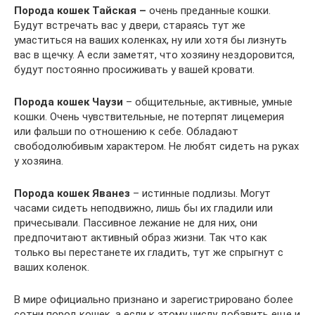
Порода кошек Тайская –
очень преданные кошки.
Будут встречать вас у двери, стараясь тут же
умаститься на ваших коленках, ну или хотя бы лизнуть
вас в щечку. А если заметят, что хозяину нездоровится,
будут постоянно просиживать у вашей кровати.
Порода кошек Чаузи
– общительные, активные, умные
кошки. Очень чувствительные, не потерпят лицемерия
или фальши по отношению к себе. Обладают
свободолюбивым характером. Не любят сидеть на руках
у хозяина.
Порода кошек Яванез
– истинные подлизы. Могут
часами сидеть неподвижно, лишь бы их гладили или
причесывали. Пассивное лежание не для них, они
предпочитают активный образ жизни. Так что как
только вы перестанете их гладить, тут же спрыгнут с
ваших коленок.
В мире официально признано и зарегистрировано более
сотни пород кошек, а если к этому числу добавить еще и