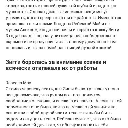
коленках, греть их своей пушистой шубкой и радостно
мурлыкать. Однако даже такие милые вещи могут
утомлять, когда превращаются в крайность. Именно так
произошло с жителями Лондона Ребеккой Мэй и её
мужем Алексом, когда они взяли из приюта кошку Зигги
3 года назад. Поначалу питомица вела себя довольно
скромно и не сразу привыкла к новому дому, но потом
освоилась и стала самой настоящей ручной кошкой.
Зигги боролась за внимание хозяев и
всячески отвлекала их от работы
Rebecca May
Стоило человеку сесть, как Зигги была тут как тут: она
всегда замечала, что рядом вот-вот появятся
свободные коленочки, и спешила их занять. А если такой
возможности не было, ничто не мешало ей улечься на
спине или любой другой части тела — лишь бы быть
рядом и ощущать тепло. Ребекка считает, что это было
необходимо ей для того, чтобы чувствовать себя