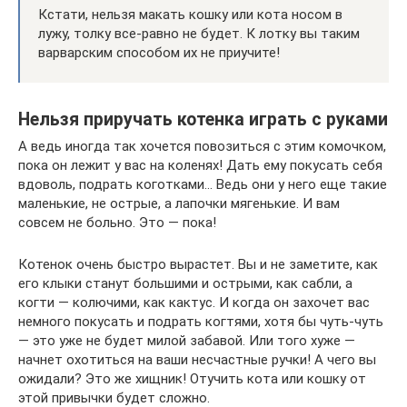
Кстати, нельзя макать кошку или кота носом в
лужу, толку все-равно не будет. К лотку вы таким
варварским способом их не приучите!
Нельзя приручать котенка играть с руками
А ведь иногда так хочется повозиться с этим комочком,
пока он лежит у вас на коленях! Дать ему покусать себя
вдоволь, подрать коготками… Ведь они у него еще такие
маленькие, не острые, а лапочки мягенькие. И вам
совсем не больно. Это — пока!
Котенок очень быстро вырастет. Вы и не заметите, как
его клыки станут большими и острыми, как сабли, а
когти — колючими, как кактус. И когда он захочет вас
немного покусать и подрать когтями, хотя бы чуть-чуть
— это уже не будет милой забавой. Или того хуже —
начнет охотиться на ваши несчастные ручки! А чего вы
ожидали? Это же хищник! Отучить кота или кошку от
этой привычки будет сложно.