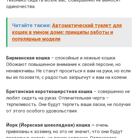
тихонько сидеть возле вас. Совершенно не выносят
одиночества.
Читайте также:
Автоматический туалет для
кошек в умном доме: принципы работы и
популярные модели
Бирманская кошка
– спокойные и нежные кошки.
Обожают повышенное внимание к своей персоне, но
ненавязчивы. Не станут проситься к вам на руки, но если
вы их позовете, с радостью запрыгнут к вам на колени.
Британская короткошерстная кошка
– совершенно не
любят сидеть на руках. Отличительная черта –
терпеливость. Они будут терпеть ваши ласки, не получая
от этого особого удовольствия.
Йорк (Йоркская шоколадная) кошка –
очень
привязаны к хозяину, но это не значит, что они будут