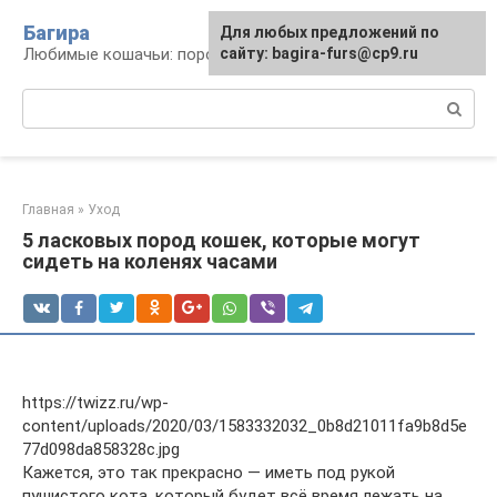
Перейти
Багира
Для любых предложений по
к
Любимые кошачьи: породы, содержание, уход
сайту: bagira-furs@cp9.ru
контенту
Поиск:
Главная
»
Уход
5 ласковых пород кошек, которые могут
сидеть на коленях часами
https://twizz.ru/wp-
content/uploads/2020/03/1583332032_0b8d21011fa9b8d5e
77d098da858328c.jpg
Кажется, это так прекрасно — иметь под рукой
пушистого кота, который будет всё время лежать на