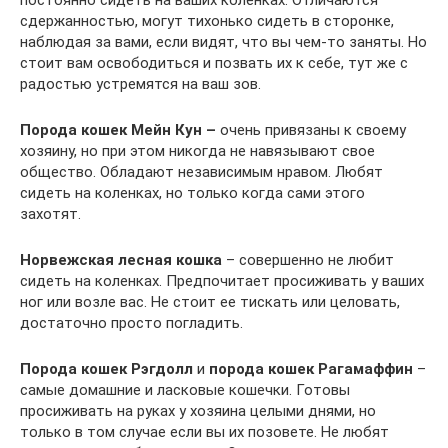
постоянно сидеть на ваших коленках. Отличаются
сдержанностью, могут тихонько сидеть в сторонке,
наблюдая за вами, если видят, что вы чем-то заняты. Но
стоит вам освободиться и позвать их к себе, тут же с
радостью устремятся на ваш зов.
Порода кошек Мейн Кун –
очень привязаны к своему
хозяину, но при этом никогда не навязывают свое
общество. Обладают независимым нравом. Любят
сидеть на коленках, но только когда сами этого
захотят.
Норвежская лесная кошка
– совершенно не любит
сидеть на коленках. Предпочитает просиживать у ваших
ног или возле вас. Не стоит ее тискать или целовать,
достаточно просто погладить.
Порода кошек Рэгдолл
и
порода кошек Рагамаффин
–
самые домашние и ласковые кошечки. Готовы
просиживать на руках у хозяина целыми днями, но
только в том случае если вы их позовете. Не любят