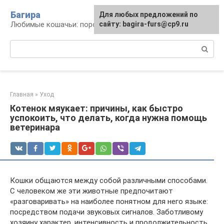
Перейти
Багира
Для любых предложений по
к
Любимые кошачьи: породы, содержание, уход
сайту: bagira-furs@cp9.ru
контенту
Поиск:
Главная
»
Уход
Котенок мяукает: причины, как быстро
успокоить, что делать, когда нужна помощь
ветеринара
Кошки общаются между собой различными способами.
С человеком же эти животные предпочитают
«разговаривать» на наиболее понятном для него языке:
посредством подачи звуковых сигналов. Заботливому
хозяину характер, интенсивность и продолжительность