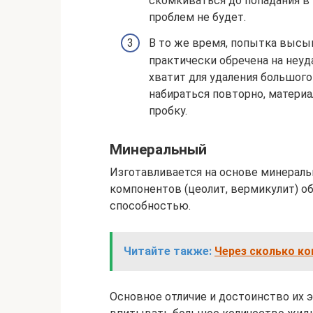
скомкиваться до попадания в 
проблем не будет.
В то же время, попытка высып
практически обречена на неуд
хватит для удаления большого
набираться повторно, матери
пробку.
Минеральный
Изготавливается на основе минерал
компонентов (цеолит, вермикулит)
способностью.
Читайте также:
Через сколько к
Основное отличие и достоинство их 