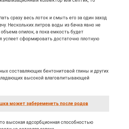
канализационный коллектор или септик, то
ать сразу весь лоток и смыть его за один заход
ачу. Нескольких литров воды из бачка явно не
 объема опилок, а пока емкость будет
ал успеет сформировать достаточно плотную
ьных составляющих бентонитовой глины и других
 обладающих высокой влаговпитывающей
ошка может забеременеть после родов
это высокая адсорбционная способностью