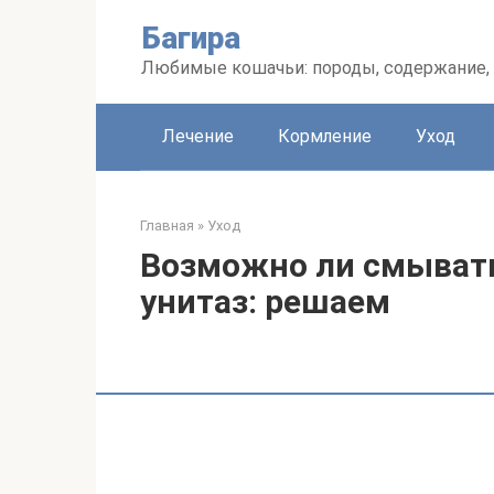
Перейти
Багира
к
контенту
Любимые кошачьи: породы, содержание, 
Лечение
Кормление
Уход
Главная
»
Уход
Возможно ли смывать
унитаз: решаем