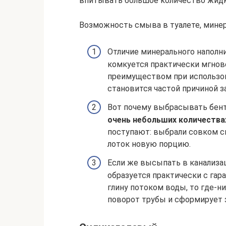
впитывать большое количество жидко
Возможность смыва в туалете, минер
Отличие минерального наполни
комкуется практически мгнове
преимуществом при использова
становится частой причиной з
Вот почему выбрасывать бент
очень небольших количества
поступают: выбрали совком с
лоток новую порцию.
Если же высыпать в канализац
образуется практически с гар
глину потоком воды, то где-н
поворот трубы и сформирует 