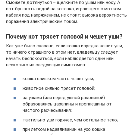
Сможете дотянуться – щелкните по ушам или носу. А
вот брызгать водой на котенка, играющего с мотком
кабеля под напряжением, не стоит: высока вероятность
поражения электрическим током.
Почему кот трясет головой и чешет уши?
Как уже было сказано, если кошка изредка чешет уши,
то ничего страшного в этом нет, владельцу следует
начать беспокоиться, если наблюдается один или
несколько из следующих симптомов:
кошка слишком часто чешет уши;
животное сильно трясет головой;
за ушами (или перед ушной раковиной)
образовались царапины и проплешины от
частого расчесывания;
тактильно уши горячее, чем остальное тело;
при легком надавливании на ухо кошка