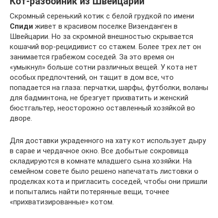
Кот-разбойник из Швейцарии
Скромный серенький котик с белой грудкой по имени
Спиди
живет в красивом поселке Визенданген в
Швейцарии. Но за скромной внешностью скрывается
кошачий вор-рецидивист со стажем. Более трех лет он
занимается грабежом соседей. За это время он
«умыкнул» больше сотни различных вещей. У кота нет
особых предпочтений, он тащит в дом все, что
попадается на глаза: перчатки, шарфы, футболки, воланы
для бадминтона, не брезгует прихватить и женский
бюстгальтер, неосторожно оставленный хозяйкой во
дворе.
Для доставки украденного на хату кот использует дыру
в сарае и чердачное окно. Все добытые сокровища
складируются в комнате младшего сына хозяйки. На
семейном совете было решено напечатать листовки о
проделках кота и пригласить соседей, чтобы они пришли
и попытались найти потерянные вещи, точнее
«прихватизированные» котом.