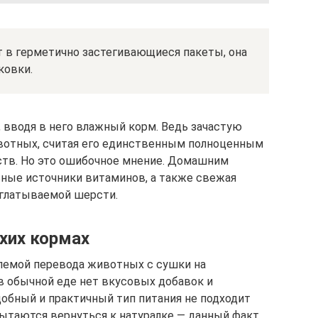
т в герметично застегивающиеся пакеты, она
ковки.
, вводя в него влажный корм. Ведь зачастую
ивотных, считая его единственным полноценным
тв. Но это ошибочное мнение. Домашним
ные источники витаминов, а также свежая
аглатываемой шерсти.
хих кормах
лемой перевода животных с сушки на
 в обычной еде нет вкусовых добавок и
добный и практичный тип питания не подходит
ытаются вернуться к натуралке — данный факт