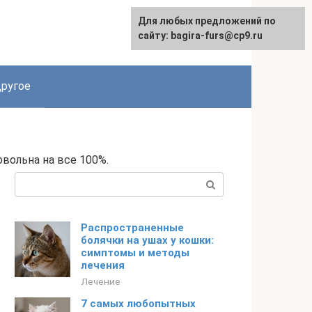
Для любых предложений по
сайту: bagira-furs@cp9.ru
ругое
овольна на все 100%.
Поиск:
Распространенные
болячки на ушах у кошки:
симптомы и методы
лечения
Лечение
7 самых любопытных