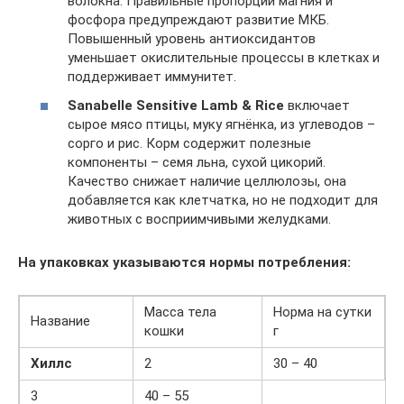
волокна. Правильные пропорции магния и
фосфора предупреждают развитие МКБ.
Повышенный уровень антиоксидантов
уменьшает окислительные процессы в клетках и
поддерживает иммунитет.
Sanabelle Sensitive Lamb & Rice
включает
сырое мясо птицы, муку ягнёнка, из углеводов –
сорго и рис. Корм содержит полезные
компоненты – семя льна, сухой цикорий.
Качество снижает наличие целлюлозы, она
добавляется как клетчатка, но не подходит для
животных с восприимчивыми желудками.
На упаковках указываются нормы потребления:
Масса тела
Норма на сутки
Название
кошки
г
Хиллс
2
30 – 40
3
40 – 55