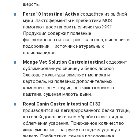
шерсть.
Forza10 Intestinal Active
создаётся из рыбной
муки. Лактоферменты и пребиотики MOS
помогают восстановить слизистую ЖКТ.
Продукция содержит полезные
фитокомпоненты: экстракт каштана, шиповник и
подорожник – источник натуральных
полисахаридов.
Monge Vet Solution Gastrointestinal
содержит
сублимированную свинину и белок лосося.
Злаковые культуры заменяет маниока и
картофель, из полезных дополнительных
компонентов – таурин, вытяжка конского
каштана, сушёная мякоть дыни.
Royal Canin Gastro Intestinal GI 32
производится из дегидрированного белка птицы,
который дополнительно обрабатывается для
облегчения усвоения. Пониженное количество
жира уменьшает нагрузку на поджелудочную
железу. Пребиотики, семена подорожника,