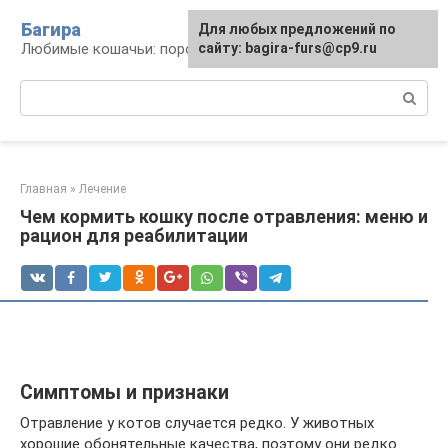
Перейти
Багира
Для любых предложений по
к
Любимые кошачьи: породы, содержание, уход
сайту: bagira-furs@cp9.ru
контенту
Поиск:
Главная
»
Лечение
Чем кормить кошку после отравления: меню и
рацион для реабилитации
Симптомы и признаки
Отравление у котов случается редко. У животных
хорошие обонятельные качества, поэтому они редко