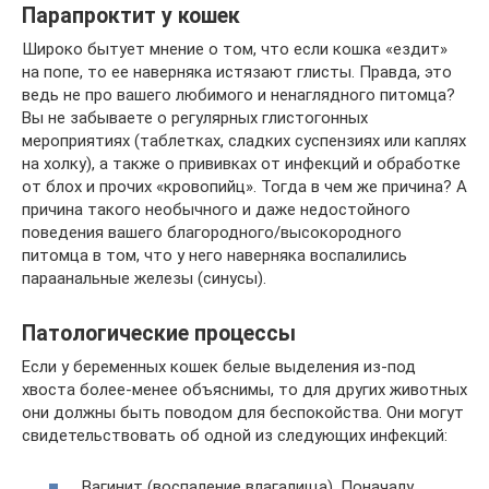
Парапроктит у кошек
Широко бытует мнение о том, что если кошка «ездит»
на попе, то ее наверняка истязают глисты. Правда, это
ведь не про вашего любимого и ненаглядного питомца?
Вы не забываете о регулярных глистогонных
мероприятиях (таблетках, сладких суспензиях или каплях
на холку), а также о прививках от инфекций и обработке
от блох и прочих «кровопийц». Тогда в чем же причина? А
причина такого необычного и даже недостойного
поведения вашего благородного/высокородного
питомца в том, что у него наверняка воспалились
параанальные железы (синусы).
Патологические процессы
Если у беременных кошек белые выделения из-под
хвоста более-менее объяснимы, то для других животных
они должны быть поводом для беспокойства. Они могут
свидетельствовать об одной из следующих инфекций:
Вагинит (воспаление влагалища). Поначалу