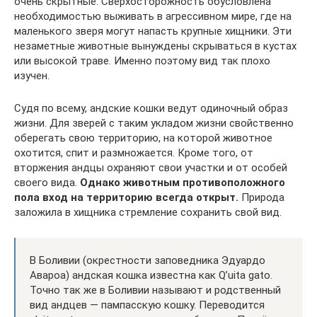
очень скрытные. Сверхосторожность обусловлена
необходимостью выживать в агрессивном мире, где на
маленького зверя могут напасть крупные хищники. Эти
незаметные животные вынуждены скрываться в кустах
или высокой траве. Именно поэтому вид так плохо
изучен.
Судя по всему, андские кошки ведут одиночный образ
жизни. Для зверей с таким укладом жизни свойственно
оберегать свою территорию, на которой животное
охотится, спит и размножается. Кроме того, от
вторжения андцы охраняют свои участки и от особей
своего вида.
Однако животным противоположного
пола вход на территорию всегда открыт.
Природа
заложила в хищника стремление сохранить свой вид.
В Боливии (окрестности заповедника Эдуардо
Авароа) андская кошка известна как Q’uita gato.
Точно так же в Боливии называют и родственный
вид андцев — пампасскую кошку. Переводится