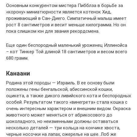
Основным конкурентом мистера Пибблза в борьбе за
«корону» миниатюрности является котенок Хид,
проживающий в Сан-Диего. Симпатичный малыш имеет
рост 8 сантиметров и весит меньше килограмма. Но он
пока слишком юн для звания рекордсмена.
Еще один беспородный маленький уроженец Иллинойса
– кот Тинкер Той длиной 18 сантиметров и весом всего
680 грамм.
Канаани
Родина этой породы — Израиль. В ее основу были
положены гены бенгальской, абиссинской кошки,
оцикета, а также дикого ливийского кота и беспородных
особей. Результатом такого «винегрета» стала кошка с
очень интересным характером и внешним видом. Окраска
животного может меняться от абрикосового до
шоколадного, но неизменными должны оставаться
несколько деталей — три кольца на кончике хвоста,
черные носочки на лапах, ожерелье на шее. Лоб же