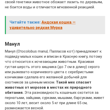
своей генетики животное обожает лазить по деревьям,
не боится воды и отличается мгновенной реакцией.
Читайте также:
Андская кошка —
удивительно редкая Мурка
Манул
Манул (Otocolobus manul, Палласов кот) принадлежит к
подвиду малых кошек и вписан в Красную книгу, потому
что относится к исчезающим животным. Красивая
густая шерсть этого хищника (до 7 см в длину) серого
или рыжевато-коричневого цвета с серебристыми
кончиками сделала его желанной добычей для
охотников за ценным мехом.
Такой мех спасает
животных от морозов в местах их природного
обитания.
Эта разновидность кошачьих охотится за
пернатыми, зайцами, сурками, мышами, барсуками, живет
около 10 лет, весит около 5 кг при длине 65 см,
размножается весной.