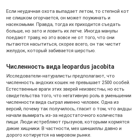
Если неудачная охота выпадает летом, то степной кот
не слишком огорчается, он может поужинать и
насекомыми. Правда, тогда их приходится съедать
больше, но зато и ловить их легче. Иногда манулы
поедают траву, но это вовсе не от того, что они
пытаются насытиться, скорее всего, он так чистит
желудок, который забивается шерстью.
Численность вида leopardus jacobita
Исследователи-натуралисты предполагают, что
численность андских кошек не превышает 2500 особей.
Естественные враги этих зверей неизвестны, но есть
свидетельства того, что негативную роль в уменьшении
численности вида сыграл именно человек. Одна из
версий, почему так получилось, гласит о том, что андцы
начали вымирать из-за недостаточного количества
пищи. Люди истребляют грызунов, которыми кормятся
дикие хищники. В частности, мех шиншиллы давно и
дорого котируется на мировом рынке.