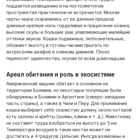
поддается разведению и на постсоветском
пространстве практически не встречается. Многие
черты чауси сохранились от ее далеких предков:
длинные крепкие ноги, горделивая и грациозная осанка,
высокие скулы и большие уши, улавливающие малейшие
оттенки звуков. Кошки подвижные, любознательные,
обожают высоту и готовы часами прыгать по
антресолям шкафов и спинкам диванов. Плохо
переносят одиночество, скучая по всем домочадцам.
Ареал обитания и роль в экосистеме
Американский хищник обитает в основном на
территории Боливии, но некоторые популяции были
обнаружены в Боливии и Аргентине (северо-западная
часть страны), а также в Чили и Перу. Для проживания
кошка выбирает себе скалистую долину, около которой
есть склоны и хребты (холмы, камни и т. д.). Животному
не составит труда взобраться на высоту до 5 км.
Температура воздуха в таких местах может не
достигать и 4 градусов Цельсия. Иногда возможны и