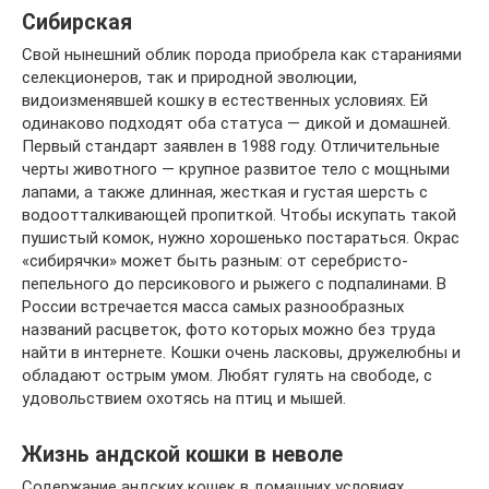
Сибирская
Свой нынешний облик порода приобрела как стараниями
селекционеров, так и природной эволюции,
видоизменявшей кошку в естественных условиях. Ей
одинаково подходят оба статуса — дикой и домашней.
Первый стандарт заявлен в 1988 году. Отличительные
черты животного — крупное развитое тело с мощными
лапами, а также длинная, жесткая и густая шерсть с
водоотталкивающей пропиткой. Чтобы искупать такой
пушистый комок, нужно хорошенько постараться. Окрас
«сибирячки» может быть разным: от серебристо-
пепельного до персикового и рыжего с подпалинами. В
России встречается масса самых разнообразных
названий расцветок, фото которых можно без труда
найти в интернете. Кошки очень ласковы, дружелюбны и
обладают острым умом. Любят гулять на свободе, с
удовольствием охотясь на птиц и мышей.
Жизнь андской кошки в неволе
Содержание андских кошек в домашних условиях