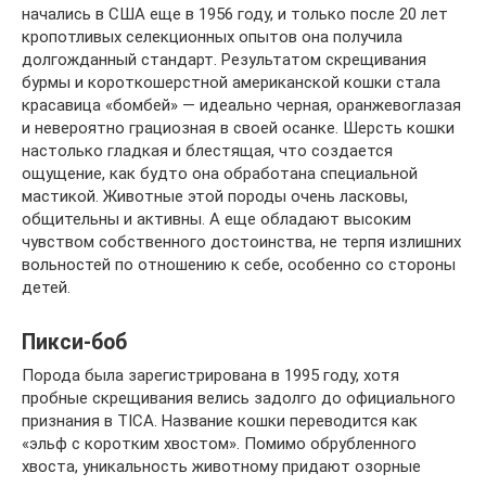
начались в США еще в 1956 году, и только после 20 лет
кропотливых селекционных опытов она получила
долгожданный стандарт. Результатом скрещивания
бурмы и короткошерстной американской кошки стала
красавица «бомбей» — идеально черная, оранжевоглазая
и невероятно грациозная в своей осанке. Шерсть кошки
настолько гладкая и блестящая, что создается
ощущение, как будто она обработана специальной
мастикой. Животные этой породы очень ласковы,
общительны и активны. А еще обладают высоким
чувством собственного достоинства, не терпя излишних
вольностей по отношению к себе, особенно со стороны
детей.
Пикси-боб
Порода была зарегистрирована в 1995 году, хотя
пробные скрещивания велись задолго до официального
признания в TICA. Название кошки переводится как
«эльф с коротким хвостом». Помимо обрубленного
хвоста, уникальность животному придают озорные