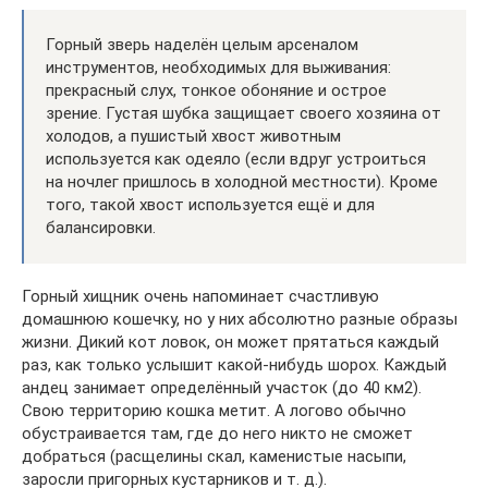
Горный зверь наделён целым арсеналом
инструментов, необходимых для выживания:
прекрасный слух, тонкое обоняние и острое
зрение. Густая шубка защищает своего хозяина от
холодов, а пушистый хвост животным
используется как одеяло (если вдруг устроиться
на ночлег пришлось в холодной местности). Кроме
того, такой хвост используется ещё и для
балансировки.
Горный хищник очень напоминает счастливую
домашнюю кошечку, но у них абсолютно разные образы
жизни. Дикий кот ловок, он может прятаться каждый
раз, как только услышит какой-нибудь шорох. Каждый
андец занимает определённый участок (до 40 км2).
Свою территорию кошка метит. А логово обычно
обустраивается там, где до него никто не сможет
добраться (расщелины скал, каменистые насыпи,
заросли пригорных кустарников и т. д.).