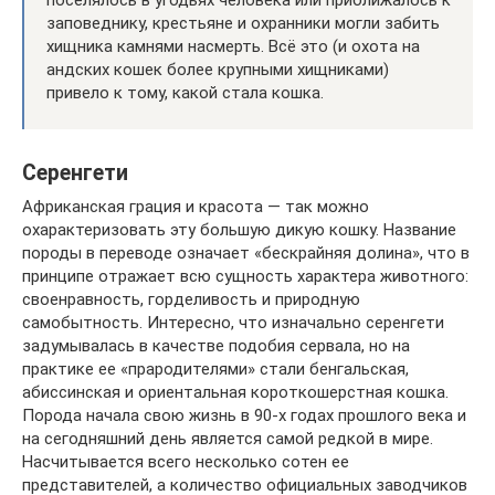
поселялось в угодьях человека или приближалось к
заповеднику, крестьяне и охранники могли забить
хищника камнями насмерть. Всё это (и охота на
андских кошек более крупными хищниками)
привело к тому, какой стала кошка.
Серенгети
Африканская грация и красота — так можно
охарактеризовать эту большую дикую кошку. Название
породы в переводе означает «бескрайняя долина», что в
принципе отражает всю сущность характера животного:
своенравность, горделивость и природную
самобытность. Интересно, что изначально серенгети
задумывалась в качестве подобия сервала, но на
практике ее «прародителями» стали бенгальская,
абиссинская и ориентальная короткошерстная кошка.
Порода начала свою жизнь в 90-х годах прошлого века и
на сегодняшний день является самой редкой в мире.
Насчитывается всего несколько сотен ее
представителей, а количество официальных заводчиков