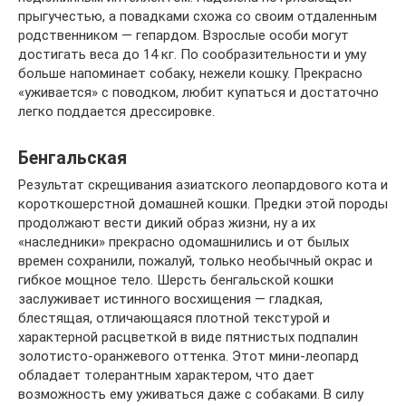
прыгучестью, а повадками схожа со своим отдаленным
родственником — гепардом. Взрослые особи могут
достигать веса до 14 кг. По сообразительности и уму
больше напоминает собаку, нежели кошку. Прекрасно
«уживается» с поводком, любит купаться и достаточно
легко поддается дрессировке.
Бенгальская
Результат скрещивания азиатского леопардового кота и
короткошерстной домашней кошки. Предки этой породы
продолжают вести дикий образ жизни, ну а их
«наследники» прекрасно одомашнились и от былых
времен сохранили, пожалуй, только необычный окрас и
гибкое мощное тело. Шерсть бенгальской кошки
заслуживает истинного восхищения — гладкая,
блестящая, отличающаяся плотной текстурой и
характерной расцветкой в виде пятнистых подпалин
золотисто-оранжевого оттенка. Этот мини-леопард
обладает толерантным характером, что дает
возможность ему уживаться даже с собаками. В силу