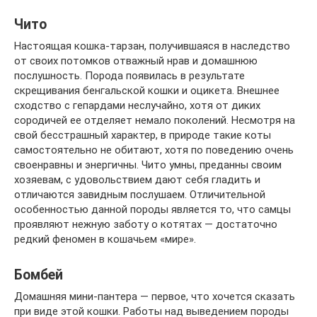
Чито
Настоящая кошка-тарзан, получившаяся в наследство
от своих потомков отважный нрав и домашнюю
послушность. Порода появилась в результате
скрещивания бенгальской кошки и оцикета. Внешнее
сходство с гепардами неслучайно, хотя от диких
сородичей ее отделяет немало поколений. Несмотря на
свой бесстрашный характер, в природе такие коты
самостоятельно не обитают, хотя по поведению очень
своенравны и энергичны. Чито умны, преданны своим
хозяевам, с удовольствием дают себя гладить и
отличаются завидным послушаем. Отличительной
особенностью данной породы является то, что самцы
проявляют нежную заботу о котятах — достаточно
редкий феномен в кошачьем «мире».
Бомбей
Домашняя мини-пантера — первое, что хочется сказать
при виде этой кошки. Работы над выведением породы