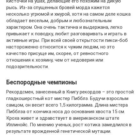
кисточки на ушах, делающие его похожим на дикую
рысь. Из-за спущенных бровей морда кажется
несколько угрюмой и хмурой, хотя на самом деле кошка
обладает веселым, добрым и любознательным
характером. Она очень тактична и выдержана, легко
привыкает к поводку, любит разговаривать и играть в
активные игры. При всей своей открытости пикси-боб
настороженно относится к чужим людям, но это
качество присуще им, скорее, от ревностного
отношения к хозяину, чем от недоверия или
подозрительности.
Беспородные чемпионы
Рекордсмен, занесенный в Книгу рекордов – это простой
гладкошерстный кот мистер Пибблз. Будучи взрослым
самцом, он весит всего 1,5 килограмма. Длина мистера
Пибблза от кончика носа до основания хвоста 15 см.
Кроха живет и здравствует в американском штате
Иллинойс. По мнению ученых, рост котика замедлился в
результате врожденной генетической мутации.