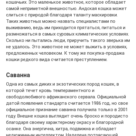
кошачьих. Это маленькое животное, которое обладает
самой неприметной внешностью. Андская кошка может
слиться с природой благодаря таланту маскировки.
Таких животных можно назвать специалистами по
выживанию, ведь им приходится прятаться, питаться и
размножаться в самых суровых климатических условиях.
Сколько ни пытались люди, приручить такого зверька им
не удалось. Это животное не может выжить в условиях,
предложенных человеком. К тому же покупка-продажа
кошки редкого вида считается преступлением.
Саванна
Одна из самых диких и экзотических пород кошек, в
которой течет кровь темпераментного и
свободолюбивого африканского сервала. Официальной
датой появления стандарта считается 1986 год, но свое
официальное признание саванна получила только в 2001
году. Внешне кошка выглядит очень броско и породисто
благодаря своему характерному окрасу и благородной
осанке. Она энергична, хитра, подвижна и обладает
недюжинным интеллектом. Наделена потрясающей