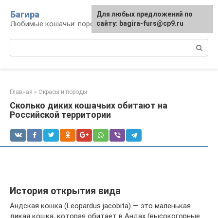
Перейти
Багира
Для любых предложений по
к
Любимые кошачьи: породы, содержание, уход
сайту: bagira-furs@cp9.ru
контенту
Поиск:
Главная
»
Окрасы и породы
Сколько диких кошачьих обитают на
Российской территории
История открытия вида
Андская кошка (Leopardus jacobita) — это маленькая
дикая кошка, которая обитает в Андах (высокогорные