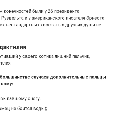
 конечностей были у 26 президента
Рузвельта и у американского писателя Эрнеста
оих нестандартных хвостатых друзьях души не
идактилия
тивший у своего котика лишний пальчик,
илия.
 большинстве случаев дополнительные пальцы
тному:
евыпавшему снегу;
омец не боится воды);