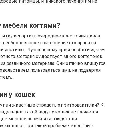
оровые питомцы. И никакого лечения им не
у мебели когтями?
пытку испортить очередное кресло или диван.
к необоснованное притеснение его права на
ый инстинкт. Лучше к нему приспособиться, чем
отного. Сегодня существует много когтеточек
из различного материала. Они отлично впишутся
довольствием пользоваться ими, не подвергая
тему.
ии у кошек
гут ли животные страдать от эктродактилии? К
владельцев, такой недуг у кошек встречается
ьцев меньше нормы и выглядят они
 на клешню. При такой проблеме животные