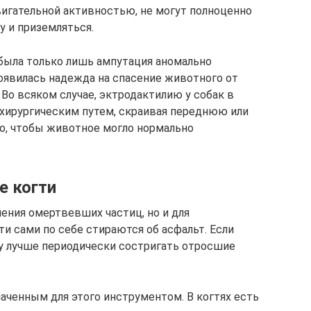
гательной активностью, не могут полноценно
у и приземляться.
была только лишь ампутация аномально
появилась надежда на спасение животного от
Во всяком случае, эктродактилию у собак в
 хирургическим путем, скраивая переднюю или
о, чтобы животное могло нормально
е когти
ления омертвевших частиц, но и для
ти сами по себе стираются об асфальт. Если
ну лучше периодически состригать отросшие
аченным для этого инструментом. В когтях есть