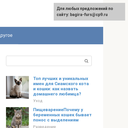
Для любых предложений по
сайту: bagira-furs@cp9.ru
ругое
Поиск:
Топ лучших и уникальных
имен для Сиамского кота
и кошки: как назвать
домашнего любимца?
Уход
ПищеварениеПочему у
беременных кошек бывает
понос с выделениям
Разведение