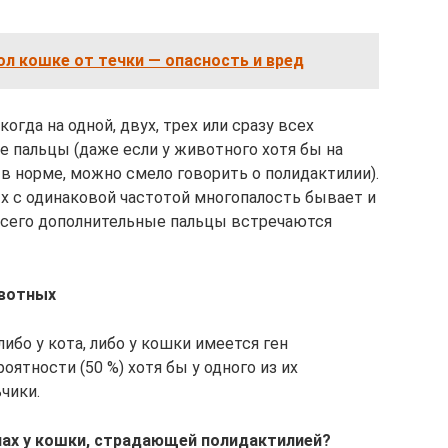
л кошке от течки — опасность и вред
огда на одной, двух, трех или сразу всех
 пальцы (даже если у животного хотя бы на
в норме, можно смело говорить о полидактилии).
рых с одинаковой частотой многопалость бывает и
е всего дополнительные пальцы встречаются
ивотных
либо у кота, либо у кошки имеется ген
оятности (50 %) хотя бы у одного из их
чики.
пах у кошки, страдающей полидактилией?