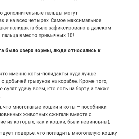
что дополнительные пальцы могут
так и на всех четырех. Самое максимальное
шки-полидакта было зафиксировано в далеком
2 пальца вместо привычных 18!
та было сверх нормы, люди относились к
 что именно коты-полидакты куда лучше
с добычей грызунов на корабле. Кроме того,
 сулят удачу всем, кто есть на борту, а также
;
и, что многопалые кошки и коты – пособники
еповинных животных сжигали вместе с
ие из которых, как и кошки, были невиновны);
твует поверье, что погладить многопалую кошку