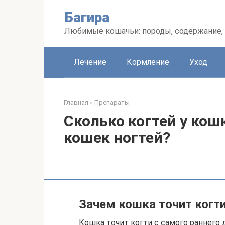
Перейти
Багира
к
контенту
Любимые кошачьи: породы, содержание, 
Лечение
Кормление
Уход
Главная
»
Препараты
Сколько когтей у кошк
кошек ногтей?
Зачем кошка точит когт
Кошка точит когти с самого раннего 