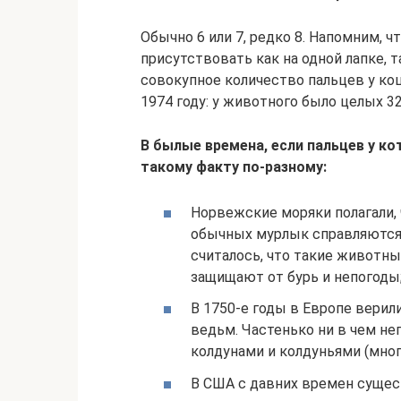
Обычно 6 или 7, редко 8. Напомним, 
присутствовать как на одной лапке, 
совокупное количество пальцев у ко
1974 году: у животного было целых 3
В былые времена, если пальцев у ко
такому факту по-разному:
Норвежские моряки полагали,
обычных мурлык справляются 
считалось, что такие животные
защищают от бурь и непогоды
В 1750-е годы в Европе верил
ведьм. Частенько ни в чем н
колдунами и колдуньями (мног
В США с давних времен сущес