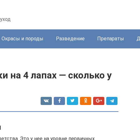
уход
Окрасы и породы
Разведение
Препараты
Д
и на 4 лапах — сколько у
и
детства. Это у нее на уровне первичных