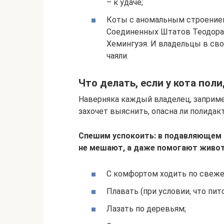
– к удаче;
Коты с аномальным строением
Соединенных Штатов Теодора 
Хемингуэя. И владельцы в св
чаяли.
Что делать, если у кота пол
Наверняка каждый владелец, заприме
захочет выяснить, опасна ли полидакт
Спешим успокоить: в подавляющем
не мешают, а даже помогают живо
С комфортом ходить по свеж
Плавать (при условии, что пит
Лазать по деревьям;