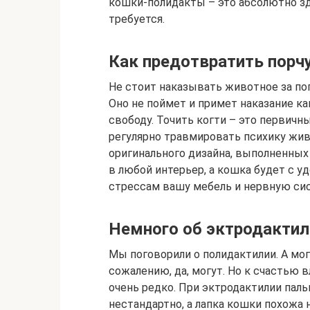
кошки-полидакты – это абсолютно зд
требуется.
Как предотвратить порч
Не стоит наказывать животное за по
Оно не поймет и примет наказание ка
свободу. Точить когти – это первичн
регулярно травмировать психику жив
оригинального дизайна, выполненных 
в любой интерьер, а кошка будет с у
стрессам вашу мебель и нервную сис
Немного об эктродактил
Мы поговорили о полидактилии. А мо
сожалению, да, могут. Но к счастью 
очень редко. При эктродактилии пал
нестандартно, а лапка кошки похожа