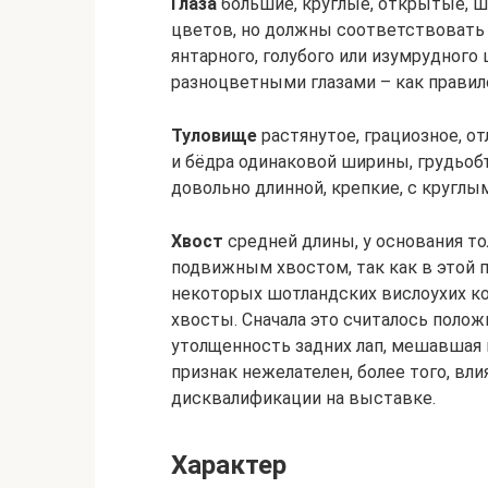
Глаза
большие, круглые, открытые, ш
цветов, но должны соответствовать 
янтарного, голубого или изумрудного
разноцветными глазами – как правило
Туловище
растянутое, грациозное, от
и бёдра одинаковой ширины, грудьоб
довольно длинной, крепкие, с кругл
Хвост
средней длины, у основания то
подвижным хвостом, так как в этой 
некоторых шотландских вислоухих к
хвосты. Сначала это считалось полож
утолщенность задних лап, мешавшая 
признак нежелателен, более того, вл
дисквалификации на выставке.
Характер