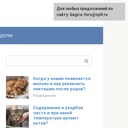
Для любых предложений по
сайту: bagira-furs@cp9.ru
ругое
Поиск:
Когда у кошки появляется
молоко и как увеличить
лактацию после родов?
Разведение
Содержание и уходКак
часто и при какой
температуре купают
котов?