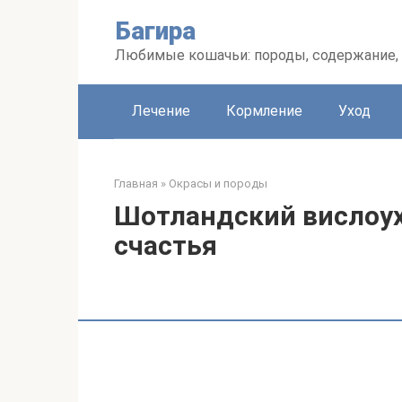
Перейти
Багира
к
контенту
Любимые кошачьи: породы, содержание, 
Лечение
Кормление
Уход
Главная
»
Окрасы и породы
Шотландский вислоухи
счастья