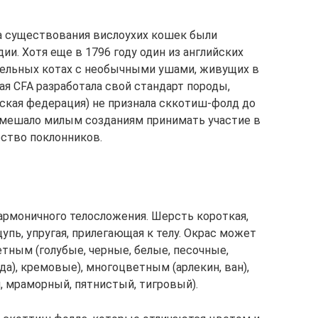
 существования вислоухих кошек были
ии. Хотя еще в 1796 году один из английских
тельных котах с необычными ушами, живущих в
ая CFA разработала свой стандарт породы,
йская федерация) не признала сккотиш-фолд до
омешало милым созданиям принимать участие в
ство поклонников.
гармоничного телосложения. Шерсть короткая,
щупь, упругая, прилегающая к телу. Окрас может
ным (голубые, черные, белые, песочные,
а), кремовые), многоцветным (арлекин, ван),
, мраморный, пятнистый, тигровый).