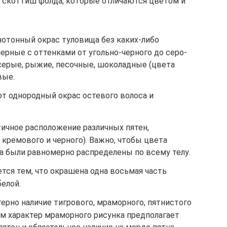
 скоттиш фолда, которые отличаются цветом и
нотонный окрас туловища без каких-либо
ерные с оттенками от угольно-черного до серо-
 серые, рыжие, песочные, шоколадные (цвета
вые.
 однородный окрас остевого волоса и
тичное расположение различных пятен,
 кремового и черного). Важно, чтобы цвета
на были равномерно распределены по всему телу.
тся тем, что окрашена одна восьмая часть
белой.
терно наличие тигрового, мраморного, пятнистого
ем характер мраморного рисунка предполагает