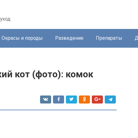
уход
Окрасы и породы
Разведение
Препараты
Д
й кот (фото): комок