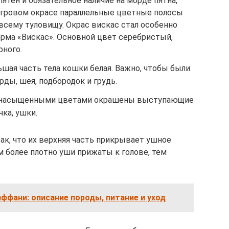
тен и обязательное наличие на морде пятна,
тигровом окрасе параллельные цветные полосы
всему туловищу. Окрас вискас стал особенно
рма «Вискас». Основной цвет серебристый,
рного.
ьшая часть тела кошки белая. Важно, чтобы были
рды, шея, подбородок и грудь.
е насыщенными цветами окрашены выступающие
чка, ушки.
к, что их верхняя часть прикрывает ушное
м более плотно уши прижаты к голове, тем
ффани: описание породы, питание и уход