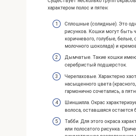
Существует несколько групп окрасов
характером полос и пятен:
Сплошные (солидные). Это од
рисунков. Кошки могут быть ч
коричневого, голубые, белые,
молочного шоколада) и кремо
Дымчатые. Такие кошки имеют
серебристый подшерсток.
Черепаховые. Характерно хао
насыщенного цвета (красного,
гармонично сочетались, а пят
Шиншилла. Окрас характеризуе
волоса, оставшаяся остается 
Табби. Для этого окраса харак
или полосатого рисунка. Прич