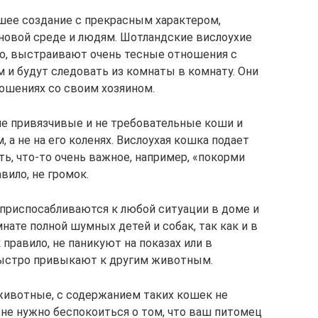
шее создание с прекрасным характером,
новой среде и людям. Шотландские вислоухие
ло, выстраивают очень тесные отношения с
 и будут следовать из комнаты в комнату. Они
ошениях со своим хозяином.
не привязчивые и не требовательные коши и
 а не на его коленях. Вислоухая кошка подает
ать, что-то очень важное, например, «покорми
авило, не громок.
приспосабливаются к любой ситуации в доме и
нате полной шумных детей и собак, так как и в
 правило, не паникуют на показах или в
 быстро привыкают к другим животным.
животные, с содержанием таких кошек не
, не нужно беспокоиться о том, что ваш питомец