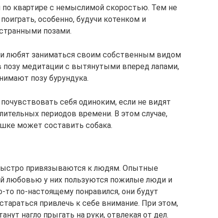
я по квартире с немыслимой скоростью. Тем не
поиграть, особенно, будучи котенком и
странными позами.
ки любят заниматься своим собственным видом
я в позу медитации с вытянутыми вперед лапами,
нимают позу бурундука.
почувствовать себя одиноким, если не видят
лительных периодов времени. В этом случае,
шке может составить собака.
быстро привязываются к людям. Опытные
ой любовью у них пользуются пожилые люди и
о-то по-настоящему понравился, они будут
 стараться привлечь к себе внимание. При этом,
нут нагло прыгать на руки, отвлекая от дел.