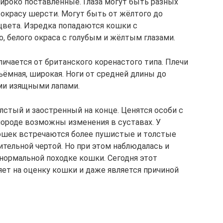
ироко поставленные. Глаза могут быть разных
окрасу шерсти. Могут быть от жёлтого до
 цвета. Изредка попадаются кошки с
, белого окраса с голубым и жёлтым глазами.
личается от британского коренастого типа. Плечи
ъёмная, широкая. Ноги от средней длины до
ыми изящными лапами.
лстый и заостренный на конце. Ценятся особи с
породе возможны изменения в суставах. У
ошек встречаются более пушистые и толстые
ительной чертой. Но при этом наблюдалась и
нормальной походке кошки. Сегодня этот
ияет на оценку кошки и даже является причиной