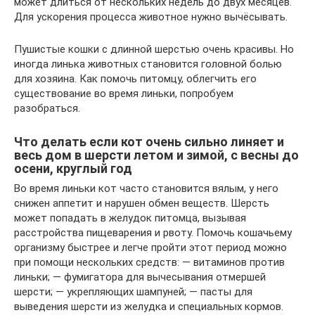
может длиться от нескольких недель до двух месяцев.
Для ускорения процесса животное нужно вычёсывать.
Пушистые кошки с длинной шерстью очень красивы. Но
иногда линька животных становится головной болью
для хозяина. Как помочь питомцу, облегчить его
существование во время линьки, попробуем
разобраться.
Что делать если кот очень сильно линяет и
весь дом в шерсти летом и зимой, с весны до
осени, круглый год
Во время линьки кот часто становится вялым, у него
снижен аппетит и нарушен обмен веществ. Шерсть
может попадать в желудок питомца, вызывая
расстройства пищеварения и рвоту. Помочь кошачьему
организму быстрее и легче пройти этот период можно
при помощи нескольких средств: — витаминов против
линьки; — фумигатора для вычесывания отмершей
шерсти; — укрепляющих шампуней; — пасты для
выведения шерсти из желудка и специальных кормов.