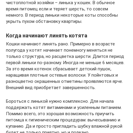
чистоплотной хозяйки – линька у кошек. В обычное
время питомец если и теряет шерсть, то совсем
немного. В период линьки некоторые коты способны
укрыть пухом обстановку квартиры.
Когда начинают линять котята
Кошки начинают линять рано. Примерно в возрасте
полугода у котят начинает понемногу меняться не
только структура, но расцветка шерсти. Длится период
первой линьки по-разному. Иногда не меньше 6 месяцев.
За это время котенок сбрасывает детский пушок,
наращивая плотные остевые волоски. У пойнтовых и
разноцветно окрашенных отметины проявляются ярче.
Внешний вид приобретает завершенность.
Бороться с линькой нужно комплексно. Для начала
поддержать котят витаминами и усиленным питанием.
Помимо всего, это хорошая возможность приучить
питомца к гигиеническим процедурам: вычесыванию и
купанию. Да и просто пригладить шубку влажной рукой
будет не только приятно, но и полезно.