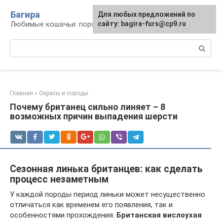
Перейти
Багира
Для любых предложений по
к
Любимые кошачьи: породы, содержание, уход
сайту: bagira-furs@cp9.ru
контенту
Поиск:
Главная
»
Окрасы и породы
Почему британец сильно линяет – 8
возможных причин выпадения шерсти
Сезонная линька британцев: как сделать
процесс незаметным
У каждой породы период линьки может несущественно
отличаться как временем его появления, так и
особенностями прохождения.
Британская вислоухая