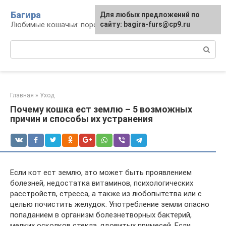
Перейти
Багира
Для любых предложений по
к
Любимые кошачьи: породы, содержание, уход
сайту: bagira-furs@cp9.ru
контенту
Поиск:
Главная
»
Уход
Почему кошка ест землю – 5 возможных
причин и способы их устранения
Если кот ест землю, это может быть проявлением
болезней, недостатка витаминов, психологических
расстройств, стресса, а также из любопытства или с
целью почистить желудок. Употребление земли опасно
попаданием в организм болезнетворных бактерий,
мелких осколков стекла, ядовитых примесей. Если