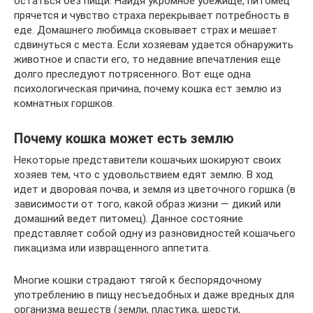
остаться без пищи. Найдя укромное убежище, питомец
прячется и чувство страха перекрывает потребность в
еде. Домашнего любимца сковывает страх и мешает
сдвинуться с места. Если хозяевам удается обнаружить
животное и спасти его, то недавние впечатления еще
долго преследуют потрясенного. Вот еще одна
психологическая причина, почему кошка ест землю из
комнатных горшков.
Почему кошка может есть землю
Некоторые представители кошачьих шокируют своих
хозяев тем, что с удовольствием едят землю. В ход
идет и дворовая почва, и земля из цветочного горшка (в
зависимости от того, какой образ жизни — дикий или
домашний ведет питомец). Данное состояние
представляет собой одну из разновидностей кошачьего
пикацизма или извращенного аппетита.
Многие кошки страдают тягой к беспорядочному
употреблению в пищу несъедобных и даже вредных для
организма веществ (земли, пластика, шерсти,