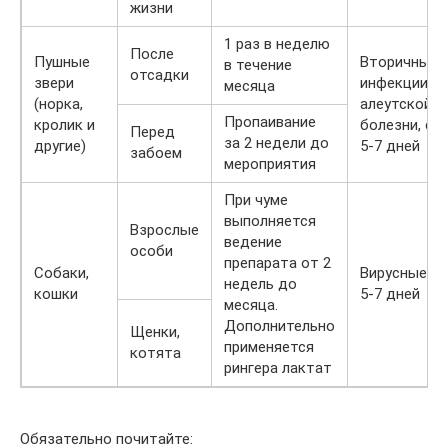
жизни
1 раз в неделю
После
Пушные
Вторичные
в течение
отсадки
звери
инфекции пр
месяца
(норка,
алеутской
Пропаивание
кролик и
болезни, ср
Перед
за 2 недели до
другие)
5-7 дней
забоем
мероприятия
При чуме
выполняется
Взрослые
ведение
особи
препарата от 2
Собаки,
Вирусные, с
недель до
кошки
5-7 дней
месяца.
Дополнительно
Щенки,
применяется
котята
рингера лактат
Обязательно почитайте: