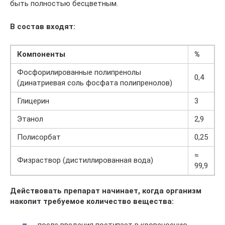
быть полностью бесцветным.
В состав входят:
Компоненты
%
Фосфорилированные полипренолы
0,4
(динатриевая соль фосфата полипренолов)
Глицерин
3
Этанол
2,9
Полисорбат
0,25
≈
Физраствор (дистиллированная вода)
99,9
Действовать препарат начинает, когда организм
накопит требуемое количество вещества:
после введения поступает в кровеносную