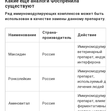
Какие еще аналоги Фоспренила
существуют
Ряд иммуномодулирующих комплексов может быть
использован в качестве замены данному препарату.
Страна-
Наименование
Действие
производитель
Иммуномодулирую
ветеринарный
Максидин
Россия
препарат, индукто
интерферона
Иммуномодулирую
препарат,
Ронколейкин
Россия
используемый для
лечения людей
Иммуномодулирую
препарат, влияет н
Аминовитал
Россия
ферментативные