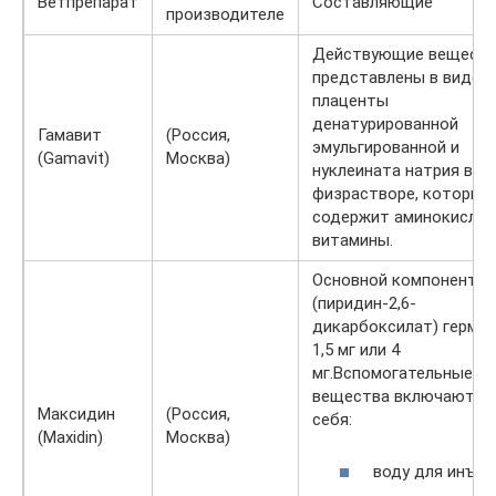
Ветпрепарат
Составляющие
производителе
Действующие вещест
представлены в виде
плаценты
денатурированной
Гамавит
(Россия,
эмульгированной и
(Gamavit)
Москва)
нуклеината натрия в
физрастворе, который
содержит аминокислот
витамины.
Основной компонент —
(пиридин-2,6-
дикарбоксилат) герма
1,5 мг или 4
мг.Вспомогательные
вещества включают в
Максидин
(Россия,
себя:
(Maxidin)
Москва)
воду для инъек