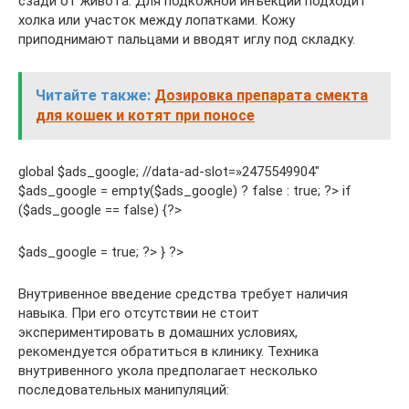
сзади от живота. Для подкожной инъекции подходит
холка или участок между лопатками. Кожу
приподнимают пальцами и вводят иглу под складку.
Читайте также:
Дозировка препарата смекта
для кошек и котят при поносе
global $ads_google; //data-ad-slot=»2475549904″
$ads_google = empty($ads_google) ? false : true; ?> if
($ads_google == false) {?>
$ads_google = true; ?> } ?>
Внутривенное введение средства требует наличия
навыка. При его отсутствии не стоит
экспериментировать в домашних условиях,
рекомендуется обратиться в клинику. Техника
внутривенного укола предполагает несколько
последовательных манипуляций: