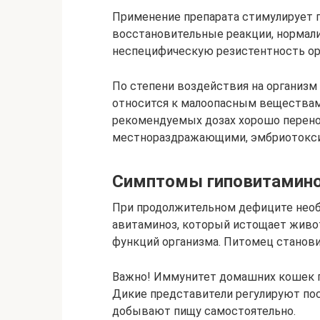
Применение препарата стимулирует 
восстановительные реакции, нормал
неспецифическую резистентность ор
По степени воздействия на организ
относится к малоопасным веществам (
рекомендуемых дозах хорошо перено
местнораздражающими, эмбриотокси
Симптомы гиповитамино
При продолжительном дефиците нео
авитаминоз, который истощает живо
функций организма. Питомец станов
Важно! Иммунитет домашних кошек п
Дикие представители регулируют пос
добывают пищу самостоятельно.