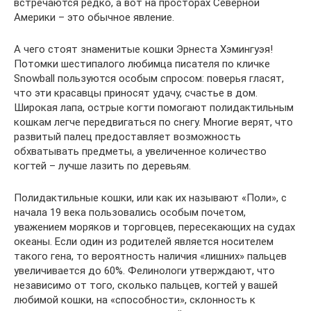
встречаются редко, а вот на просторах Северной
Америки – это обычное явление.
А чего стоят знаменитые кошки Эрнеста Хэмингуэя!
Потомки шестипалого любимца писателя по кличке
Snowball пользуются особым спросом: поверья гласят,
что эти красавцы приносят удачу, счастье в дом.
Широкая лапа, острые когти помогают полидактильным
кошкам легче передвигаться по снегу. Многие верят, что
развитый палец предоставляет возможность
обхватывать предметы, а увеличенное количество
когтей – лучше лазить по деревьям.
Полидактильные кошки, или как их называют «Поли», с
начала 19 века пользовались особым почетом,
уважением моряков и торговцев, пересекающих на судах
океаны. Если один из родителей является носителем
такого гена, то вероятность наличия «лишних» пальцев
увеличивается до 60%. Фелинологи утверждают, что
независимо от того, сколько пальцев, когтей у вашей
любимой кошки, на «способности», склонность к