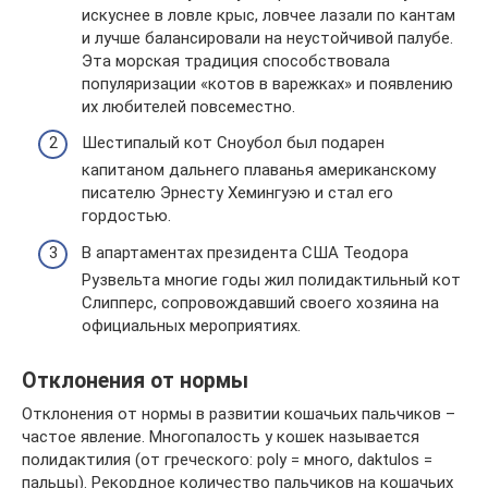
искуснее в ловле крыс, ловчее лазали по кантам
и лучше балансировали на неустойчивой палубе.
Эта морская традиция способствовала
популяризации «котов в варежках» и появлению
их любителей повсеместно.
Шестипалый кот Сноубол был подарен
капитаном дальнего плаванья американскому
писателю Эрнесту Хемингуэю и стал его
гордостью.
В апартаментах президента США Теодора
Рузвельта многие годы жил полидактильный кот
Слипперс, сопровождавший своего хозяина на
официальных мероприятиях.
Отклонения от нормы
Отклонения от нормы в развитии кошачьих пальчиков –
частое явление. Многопалость у кошек называется
полидактилия (от греческого: poly = много, daktulos =
пальцы). Рекордное количество пальчиков на кошачьих