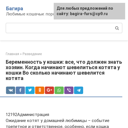
Перейти
Багира
Для любых предложений по
к
Любимые кошачьи: породы, содержание, уход
сайту: bagira-furs@cp9.ru
контенту
Поиск:
Главная
»
Разведение
Беременность у кошки: все, что должен знать
хозяин. Когда начинают шевелиться котята у
кошки Во сколько начинают шевелится
котята
12192Администрация
Ожидание котят у домашней любимицы – событие
трепетное и ответственное, особенно, если кошка