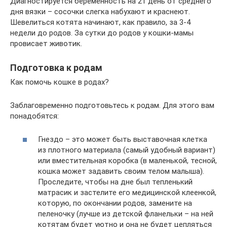
Диагностируется беременность на 21 день от среднего
дня вязки – сосочки слегка набухают и краснеют.
Шевелиться котята начинают, как правило, за 3-4
недели до родов. За сутки до родов у кошки-мамы
провисает животик.
Подготовка к родам
Как помочь кошке в родах?
Заблаговременно подготовьтесь к родам. Для этого вам
понадобятся:
Гнездо – это может быть выставочная клетка
из плотного материала (самый удобный вариант)
или вместительная коробка (в маленькой, тесной,
кошка может задавить своим телом малыша).
Проследите, чтобы на дне был тепленький
матрасик и застелите его медицинской клеенкой,
которую, по окончании родов, замените на
пеленочку (лучше из детской фланельки – на ней
котятам будет уютно и она не будет цепляться