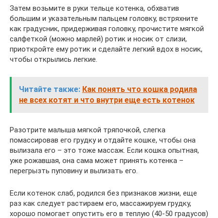
Затем возьмите в руки тельце котенка, обхватив
большим и указательным пальцем головку, встряхните
как градусник, придерживая головку, прочистите мягкой
салфеткой (можно марлей) ротик и носик от слизи,
приоткройте ему ротик и сделайте легкий вдох в носик,
чтобы открылись легкие.
Читайте также:
Как понять что кошка родила
не всех котят и что внутри еще есть котенок
Разотрите малыша мягкой тряпочкой, слегка
помассировав его грудку и отдайте кошке, чтобы она
вылизала его – это тоже массаж. Если кошка опытная,
уже рожавшая, она сама может принять котенка –
перегрызть пуповину и вылизать его.
Если котенок слаб, родился без признаков жизни, еще
раз как следует растираем его, массажируем грудку,
хорошо помогает опустить его в теплую (40-50 градусов)