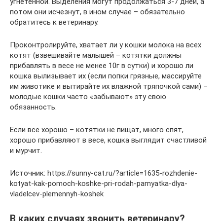
угнетенной. Выделения могут продолжаться 3-7 дней, а
потом они исчезнут, в ином случае – обязательно
обратитесь к ветеринару.
Проконтролируйте, хватает ли у кошки молока на всех
котят (взвешивайте малышей – котятки должны
прибавлять в весе не менее 10г в сутки) и хорошо ли
кошка вылизывает их (если попки грязные, массируйте
им животике и вытирайте их влажной тряпочкой сами) –
молодые кошки часто «забывают» эту свою
обязанность.
Если все хорошо – котятки не пищат, много спят,
хорошо прибавляют в весе, кошка выглядит счастливой
и мурчит.
Источник: https://sunny-cat.ru/?article=1635-rozhdenie-
kotyat-kak-pomoch-koshke-pri-rodah-pamyatka-dlya-
vladelcev-plemennyh-koshek
В каких случаях звонить ветеринару?