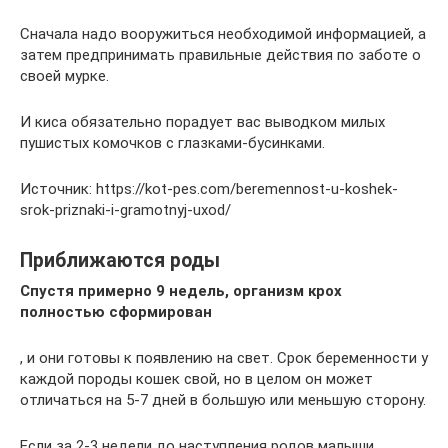
Сначала надо вооружиться необходимой информацией, а
затем предпринимать правильные действия по заботе о
своей мурке.
И киса обязательно порадует вас выводком милых
пушистых комочков с глазками-бусинками.
Источник: https://kot-pes.com/beremennost-u-koshek-
srok-priznaki-i-gramotnyj-uxod/
Приближаются роды
Спустя примерно 9 недель, организм крох
полностью сформирован
, и они готовы к появлению на свет. Срок беременности у
каждой породы кошек свой, но в целом он может
отличаться на 5-7 дней в большую или меньшую сторону.
Если за 2-3 недели до наступления родов малыши