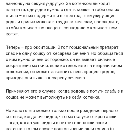
ванночку на секунду-другую. За котенком выходит
плацента, одну-две нужно отдать кошке, чтобы она их
съела – в них содержится вещества, стимулирующие
роды и прилив молока к грудным железам, проследите,
чтобы количество плацент совпадало с количеством
котят.
Теперь – про окситоцин. Этот гормональный препарат
спас не одну кошку от кесарева сечения. Но обращаться
с ним нужно очень осторожно, он вызывает сильные
сокращения матки и, если котенок идет в неправильном
положении, он может заклинить весь процесс родов,
приводя, опять же к кесареву сечению.
Применяют его в случае, когда родовые потуги слабые и
кошка не может вытолкнуть из себя котенка.
Но колоть его можно только после рождения первого
котенка, когда очевидно, что матка уже открыта или
тогда, когда уже видны в петле голова или лапки
котенка, в этом случае подкалывание окситоцина (в