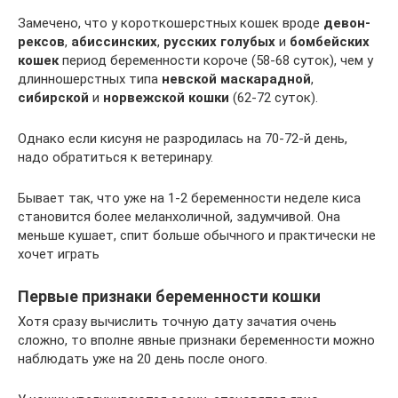
Замечено, что у короткошерстных кошек вроде
девон-
рексов
,
абиссинских
,
русских голубых
и
бомбейских
кошек
период беременности короче (58-68 суток), чем у
длинношерстных типа
невской маскарадной
,
сибирской
и
норвежской кошки
(62-72 суток).
Однако если кисуня не разродилась на 70-72-й день,
надо обратиться к ветеринару.
Бывает так, что уже на 1-2 беременности неделе киса
становится более меланхоличной, задумчивой. Она
меньше кушает, спит больше обычного и практически не
хочет играть
Первые признаки беременности кошки
Хотя сразу вычислить точную дату зачатия очень
сложно, то вполне явные признаки беременности можно
наблюдать уже на 20 день после оного.