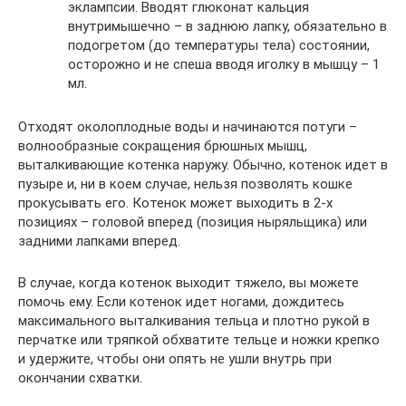
эклампсии. Вводят глюконат кальция
внутримышечно – в заднюю лапку, обязательно в
подогретом (до температуры тела) состоянии,
осторожно и не спеша вводя иголку в мышцу – 1
мл.
Отходят околоплодные воды и начинаются потуги –
волнообразные сокращения брюшных мышц,
выталкивающие котенка наружу. Обычно, котенок идет в
пузыре и, ни в коем случае, нельзя позволять кошке
прокусывать его. Котенок может выходить в 2-х
позициях – головой вперед (позиция ныряльщика) или
задними лапками вперед.
В случае, когда котенок выходит тяжело, вы можете
помочь ему. Если котенок идет ногами, дождитесь
максимального выталкивания тельца и плотно рукой в
перчатке или тряпкой обхватите тельце и ножки крепко
и удержите, чтобы они опять не ушли внутрь при
окончании схватки.