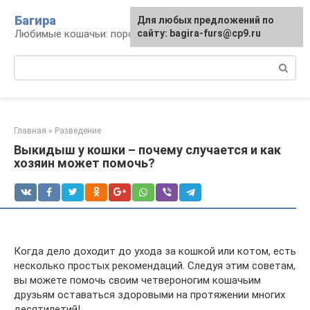
Перейти
Багира
Для любых предложений по
к
Любимые кошачьи: породы, содержание, уход
сайту: bagira-furs@cp9.ru
контенту
Поиск:
Главная
»
Разведение
Выкидыш у кошки – почему случается и как
хозяин может помочь?
Когда дело доходит до ухода за кошкой или котом, есть
несколько простых рекомендаций. Следуя этим советам,
вы можете помочь своим четвероногим кошачьим
друзьям оставаться здоровыми на протяжении многих
десятилетий!