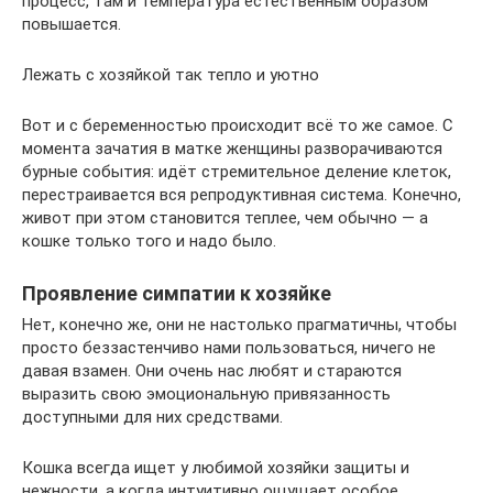
процесс, там и температура естественным образом
повышается.
Лежать с хозяйкой так тепло и уютно
Вот и с беременностью происходит всё то же самое. С
момента зачатия в матке женщины разворачиваются
бурные события: идёт стремительное деление клеток,
перестраивается вся репродуктивная система. Конечно,
живот при этом становится теплее, чем обычно — а
кошке только того и надо было.
Проявление симпатии к хозяйке
Нет, конечно же, они не настолько прагматичны, чтобы
просто беззастенчиво нами пользоваться, ничего не
давая взамен. Они очень нас любят и стараются
выразить свою эмоциональную привязанность
доступными для них средствами.
Кошка всегда ищет у любимой хозяйки защиты и
нежности, а когда интуитивно ощущает особое