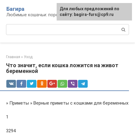
Перейти
Багира
Для любых предложений по
к
Любимые кошачьи: породы, содержание, уход
сайту: bagira-furs@cp9.ru
контенту
Поиск:
Главная
»
Уход
Что значит, если кошка ложится на живот
беременной
» Приметы » Верные приметы с кошками для беременных
1
3294