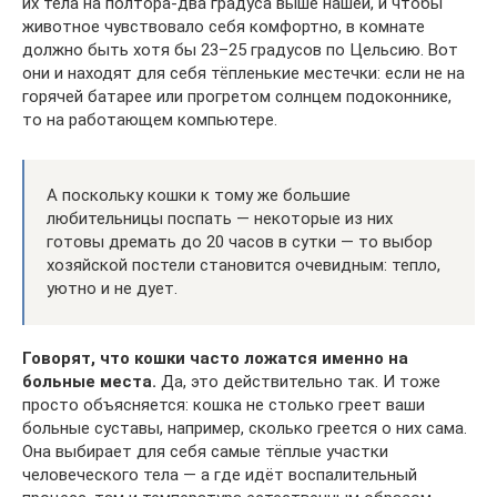
их тела на полтора-два градуса выше нашей, и чтобы
животное чувствовало себя комфортно, в комнате
должно быть хотя бы 23–25 градусов по Цельсию. Вот
они и находят для себя тёпленькие местечки: если не на
горячей батарее или прогретом солнцем подоконнике,
то на работающем компьютере.
А поскольку кошки к тому же большие
любительницы поспать — некоторые из них
готовы дремать до 20 часов в сутки — то выбор
хозяйской постели становится очевидным: тепло,
уютно и не дует.
Говорят, что кошки часто ложатся именно на
больные места.
Да, это действительно так. И тоже
просто объясняется: кошка не столько греет ваши
больные суставы, например, сколько греется о них сама.
Она выбирает для себя самые тёплые участки
человеческого тела — а где идёт воспалительный