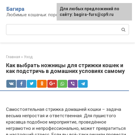
Перейти
Багира
Для любых предложений по
к
Любимые кошачьи: породы, содержание, уход
сайту: bagira-furs@cp9.ru
контенту
Поиск:
Главная
»
Уход
Как выбрать ножницы для стрижки кошек и
как подстричь в домашних условиях самому
Самостоятельная стрижка домашней кошки – задача
весьма непростая и ответственная. Для пушистого
красавца подобное мероприятие, проведённое
неграмотно и непрофессионально, может превратиться
в настоящий стресс. Если вы всё-таки решили провести