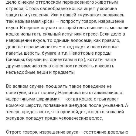
дело с неким отголоском перенесенного животным
стресса. Столь своеобразно кошка ищет у хозяина
защиты и утешения. Или у вашей «мурчалки» развилась
так называемая «pica» — попросту говоря, извращение
вкуса. В первом случае постарайтесь выяснить, могла ли
кошка испытать сильный испуг или стресс. Если дело в
извращении вкуса, то одними волосами, как правило,
дело не ограничивается – в ход идут и пластиковые
пакеты, шерсть, бумага и т.п. Некоторые породы
(сиамцы, бирманцы, ориенталы и пр.), кстати, чаще
других замечаются в склонности сосать и жевать
несъедобные вещи и предметы.
Во всяком случае, поощрять такое поведение не
советуем, и вот почему. Наверняка вы сталкивались с
«шерстяными шариками» — когда кошка отрыгивает
комочки шерсти, попавшие в желудок после умывания. А
теперь представьте, что произойдет, когда в кошачий
желудок попадут пряди человеческих волос.
Строго говоря, извращение вкуса – состояние довольно