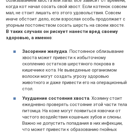
облизыванием хвоста или лапы. Все зависит от времени,
когда кот начал сосать свой хвост. Если котенок совсем
мал, не стоит лишать его этого удовольствия. Совсем
иначе обстоит дело, если взрослая особь продолжает с
упорным постоянством сосать шерсть на своем хвосте.
В таких случаях он рискует нанести вред своему
здоровью, а именно
:
Засорение желудка
. Постоянное облизывание
хвоста может привести к избыточному
скоплению остатков шерстяного покрова в
кишечнике кота. Не выведенные организмом
волоски могут создать угрозу здоровью
животного и даже привести его на операционный
стол.
Ухудшение состояния хвоста
. Хозяину стоит
ежедневно проверять состояние этой части тела
питомца. На коже могут появиться язвочки от
частого воздействия кошачьих зубов и слюны.
Важно не допустить попадания в них инфекции,
что может привести к образованию гнойных