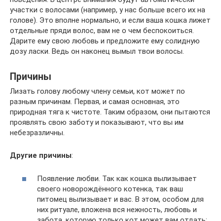
участки с волосами (например, у нас больше всего их на
голове). Это вполне нормально, и если ваша кошка лижет
отдельные пряди волос, вам не о чем беспокоиться.
Дарите ему свою любовь и предложите ему солидную
дозу ласки. Ведь он наконец вымыл твои волосы.
Причины
Лизать голову любому члену семьи, кот может по
разным причинам. Первая, и самая основная, это
природная тяга к чистоте. Таким образом, они пытаются
проявлять свою заботу и показывают, что вы им
небезразличны.
Другие причины
:
Появление любви. Так как кошка вылизывает
своего новорождённого котенка, так ваш
питомец вылизывает и вас. В этом, особом для
них ритуале, вложена вся нежность, любовь и
забота, которую только кот может вам отдать;