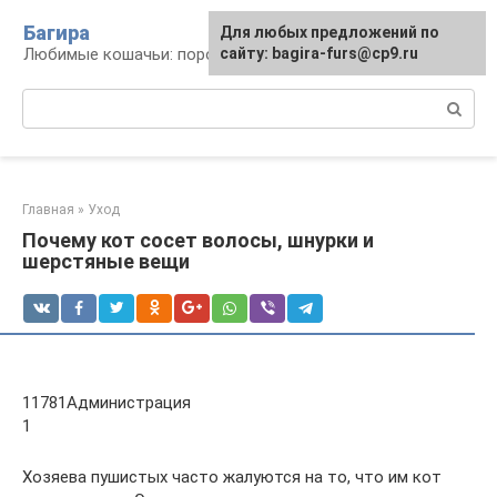
Перейти
Багира
Для любых предложений по
к
Любимые кошачьи: породы, содержание, уход
сайту: bagira-furs@cp9.ru
контенту
Поиск:
Главная
»
Уход
Почему кот сосет волосы, шнурки и
шерстяные вещи
11781Администрация
1
Хозяева пушистых часто жалуются на то, что им кот