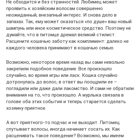
Не обходится и без странностей. Любимец может
проявить к хозяйским волосам совершенно
неожиданный, внезапный интерес. И снова дело в
запахах. Так, ему может оказаться «по душе» ваш новый
шампунь или иное косметическое средство. Поэтому не
думайте, что в питомце дремал великий стилист.
Расцените кошачью заботу как комплимент: далеко не
каждого человека принимают в кошачью семью.
Возможно, некоторое время назад вы сами невольно
закрепили подобное поведение. Все произошло
случайно, во время игры или ласк. Кошка случайно
дотронулась до волос, в ответ вы поощрили ее –
погладили или даже дали лакомство. И сами не обратили
внимания на то, что произошло. А мурлыка связала в
голове оба этих события и теперь старается сделать
хозяину приятное.
А вот приятного-то подчас и не выходит. Питомец
спутывает волосы, иногда начинает сосать их. Как
расценивать такое поведение? Возможно, мы имеем