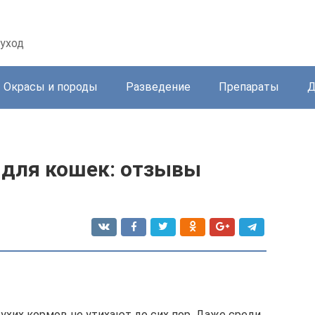
уход
Окрасы и породы
Разведение
Препараты
Д
 для кошек: отзывы
ухих кормов не утихают до сих пор. Даже среди