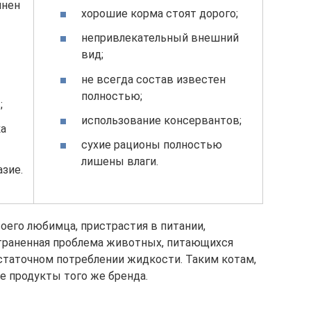
лнен
хорошие корма стоят дорого;
непривлекательный внешний
вид;
не всегда состав известен
полностью;
;
использование консервантов;
ка
сухие рационы полностью
лишены влаги.
зие.
оего любимца, пристрастия в питании,
страненная проблема животных, питающихся
статочном потреблении жидкости. Таким котам,
е продукты того же бренда.