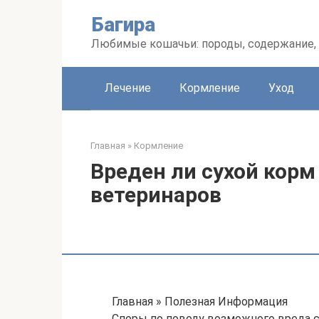
Перейти
Багира
к
контенту
Любимые кошачьи: породы, содержание, 
Лечение
Кормление
Уход
Главная
»
Кормление
Вреден ли сухой корм
ветеринаров
Главная » Полезная Информация
Споры по поводу возможного вреда с