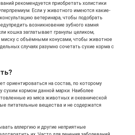
еваний рекомендуется приобретать холистики
уперпремиум. Если у животного имеются какие-
 консультацию ветеринара, чтобы подобрать
редупредить возникновение зубного камня
сли кошка заглатывает гранулы целиком,
 миску с объёмными конусами, чтобы животное
дельных случаях разумно сочетать сухие корма с
ать?
ет ориентироваться на состав, по которому
ку сухим кормом данной марки. Наиболее
отовленные из мяса животных и океанической
мые питательные вещества и не содержатся
ывать аллергию и другие неприятные
едотвратить их. Часто для лечения заболеваний