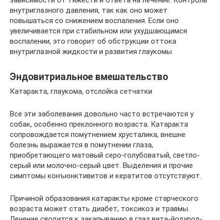
зависимости от тяжести и ответа на лечение. Контроль
внутриглазного давления, так как оно может
повышаться со снижением воспаления. Если оно
увеличивается при стабильном или ухудшающимся
воспалении, это говорит об обструкции оттока
внутриглазной жидкости и развития глаукомы.
Эндовитриальное вмешательство
Катаракта, глаукома, отслойка сетчатки
Все эти заболевания довольно часто встречаются у
собак, особенно преклонного возраста. Катаракта
сопровождается помутнением хрусталика, внешне
болезнь выражается в помутнении глаза,
приобретающего матовый серо-голубоватый, светло-
серый или молочно-серый цвет. Выделения и прочие
симптомы конъюнктивитов и кератитов отсутствуют.
Причиной образования катаракты кроме старческого
возраста может стать диабет, токсикоз и травмы.
Лечение сводится к закапыванию в глаз вита-йодурол-