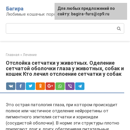
Перейти
Багира
Для любых предложений по
к
Любимые кошачьи: породы, содержание, уход
сайту: bagira-furs@cp9.ru
контенту
Поиск:
Главная
»
Лечение
Отслойка сетчатки у животных. Оделение
сетчатой оболочки глаза у животных, собак и
кошек Кто лечил отслоение сетчатки у собак
Это острая патология глаза, при котором происходит
полное или частичное отделение нейроретины от
пигментного эпителия сетчатки и хориоидеи
(сосудистой оболочки). В норме эти структуры плотно
прилегают друг к другу, обеспечивая питательные