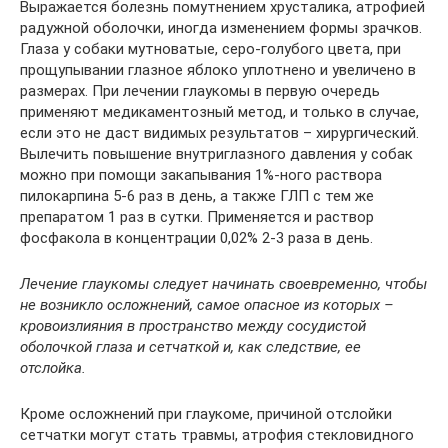
Выражается болезнь помутнением хрусталика, атрофией
радужной оболочки, иногда изменением формы зрачков.
Глаза у собаки мутноватые, серо-голубого цвета, при
прощупывании глазное яблоко уплотнено и увеличено в
размерах. При лечении глаукомы в первую очередь
применяют медикаментозный метод, и только в случае,
если это не даст видимых результатов – хирургический.
Вылечить повышение внутриглазного давления у собак
можно при помощи закапывания 1%-ного раствора
пилокарпина 5-6 раз в день, а также ГЛП с тем же
препаратом 1 раз в сутки. Применяется и раствор
фосфакола в концентрации 0,02% 2-3 раза в день.
Лечение глаукомы следует начинать своевременно, чтобы
не возникло осложнений, самое опасное из которых –
кровоизлияния в пространство между сосудистой
оболочкой глаза и сетчаткой и, как следствие, ее
отслойка.
Кроме осложнений при глаукоме, причиной отслойки
сетчатки могут стать травмы, атрофия стекловидного