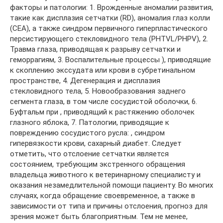
факторы и патологии: 1. Врожденные аномалии развития,
такие как дисплазия сетчатки (RD), аномалия глаз колли
(CEA), а также синдром первичного гиперпластического
персистирующего стекловидного тела (PHTVL/PHPV), 2.
Травма глаза, приводящая к разрыву сетчатки и
геморрагиям, 3. Воспалительные процессы ), приводящие
к скоплению экссудата или крови в субретинальном
пространстве, 4. Дегенерация и дисплазия
стекловидного тела, 5. Новообразования заднего
сегмента глаза, в том числе сосудистой оболочки, 6.
Буфтальм при , приводящий к растяжению оболочек
глазного яблока, 7. Патологии, приводящие к
повреждению сосудистого русла: , синдром
гипервязкости крови, сахарный диабет. Следует
отметить, что отслоение сетчатки является
состоянием, требующим экстренного обращения
владельца животного к ветеринарному специалисту и
оказания незамедлительной помощи пациенту. Во многих
случаях, когда обращение своевременное, а также в
зависимости от типа и причины отслоения, прогноз для
зрения может быть благоприятным. Тем не менее,