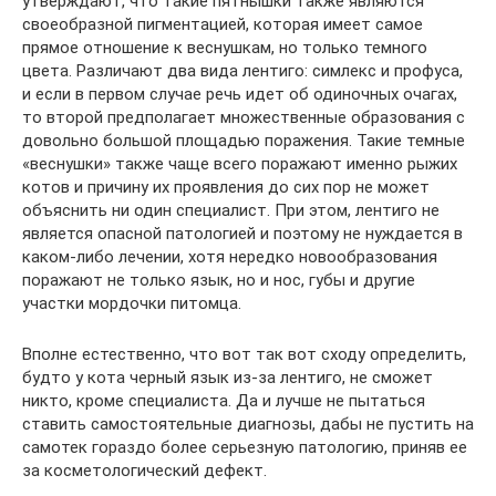
утверждают, что такие пятнышки также являются
своеобразной пигментацией, которая имеет самое
прямое отношение к веснушкам, но только темного
цвета. Различают два вида лентиго: симлекс и профуса,
и если в первом случае речь идет об одиночных очагах,
то второй предполагает множественные образования с
довольно большой площадью поражения. Такие темные
«веснушки» также чаще всего поражают именно рыжих
котов и причину их проявления до сих пор не может
объяснить ни один специалист. При этом, лентиго не
является опасной патологией и поэтому не нуждается в
каком-либо лечении, хотя нередко новообразования
поражают не только язык, но и нос, губы и другие
участки мордочки питомца.
Вполне естественно, что вот так вот сходу определить,
будто у кота черный язык из-за лентиго, не сможет
никто, кроме специалиста. Да и лучше не пытаться
ставить самостоятельные диагнозы, дабы не пустить на
самотек гораздо более серьезную патологию, приняв ее
за косметологический дефект.