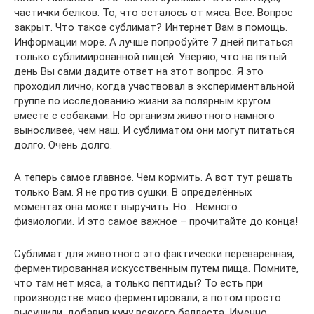
частички белков. То, что осталось от мяса. Все. Вопрос
закрыт. Что такое сублимат? Интернет Вам в помощь.
Информации море. А лучше попробуйте 7 дней питаться
только сублимированной пищей. Уверяю, что на пятый
день Вы сами дадите ответ на этот вопрос. Я это
проходил лично, когда участвовал в экспериментальной
группе по исследованию жизни за полярным кругом
вместе с собаками. Но организм животного намного
выносливее, чем наш. И сублиматом они могут питаться
долго. Очень долго.
А теперь самое главное. Чем кормить. А вот тут решать
только Вам. Я не против сушки. В определённых
моментах она может выручить. Но… Немного
физиологии. И это самое важное – прочитайте до конца!
Сублимат для животного это фактически переваренная,
ферментированная искусственным путем пища. Помните,
что там нет мяса, а только пептиды? То есть при
производстве мясо ферментировали, а потом просто
высушили, добавив кучу всякого балласта. Именно