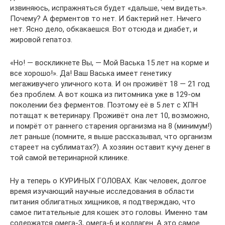
извиняюсь, испражняться будет «дальше, чем видеть».
Почему? А ферментов то нет. И бактерий нет. Ничего
нет. Ясно дело, обкакаешся. Вот отсюда и диабет, и
жировой гепатоз.
«Но! — воскликнете Вы, — Мой Васька 15 лет на корме и
все хорошо!». Да! Ваш Васька имеет генетику
мегаживучего уличного кота. И он проживёт 18 — 21 год
без проблем. А вот кошка из питомника уже в 129-ом
поколении без ферментов. Поэтому её в 5 лет с ХПН
потащат к ветеринару. Проживёт она лет 10, возможно,
и помрёт от раннего старения организма на 8 (минимум!)
лет раньше (помните, я выше рассказывал, что организм
стареет на сублиматах?). А хозяин оставит кучу денег в
той самой ветеринарной клинике.
Ну а теперь о КУРИНЫХ ГОЛОВАХ. Как человек, долгое
время изучающий научные исследования в области
питания облигатных хищников, я подтверждаю, что
самое питательные для кошек это головы. Именно там
содержатся омега-3, омега-6 и коллаген. А это самое