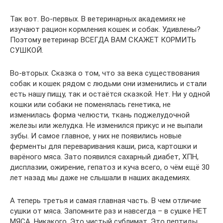
Так вот. Во-первых. В ветеринарных академиях не
изучают рацион кормления кошек и собак. Удивлены?
Поэтому ветеринар ВСЕГДА ВАМ СКАЖЕТ КОРМИТЬ
СУШКОЙ.
Во-вторых. Сказка о том, что за века существования
собак и кошек рядом с людьми они изменились и стали
есть нашу пищу, так и остаётся сказкой. Нет. Ни у одной
кошки или собаки не поменялась генетика, не
изменилась форма челюсти, ткань поджелудочной
железы или желудка. Не изменился прикус и не выпали
зубы. И самое главное, у них не появились новые
ферменты для переваривания каши, риса, картошки и
варёного мяса. Зато появился сахарный диабет, ХПН,
дисплазии, ожирение, гепатоз и куча всего, о чём ещё 30
лет назад мы даже не слышали в наших академиях.
А теперь третья и самая главная часть. В чем отличие
сушки от мяса. Запомните раз и навсегда – в сушке НЕТ
МЯСА. Никакого. Это чистый сублимат. Это пептиды,