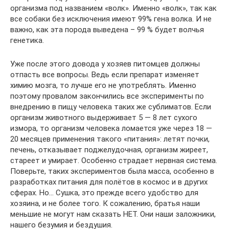
организма под названием «волк». Именно «волк», так как
все собаки без исключения имеют 99% гена волка. И не
важно, как эта порода выведена – 99 % будет волчья
генетика.
Уже после этого довода у хозяев питомцев должны
отпасть все вопросы. Ведь если препарат изменяет
химию мозга, то лучше его не употреблять. Именно
поэтому провалом закончились все эксперименты по
внедрению в пищу человека таких же сублиматов. Если
организм животного выдерживает 5 — 8 лет сухого
измора, то организм человека ломается уже через 18 —
20 месяцев применения такого «питания»: летят почки,
печень, отказывает поджелудочная, организм жиреет,
стареет и умирает. Особенно страдает нервная система.
Поверьте, таких экспериментов была масса, особенно в
разработках питания для полётов в космос и в других
сферах. Но… Сушка, это прежде всего удобство для
хозяина, и не более того. К сожалению, братья наши
меньшие не могут нам сказать НЕТ. Они наши заложники,
нашего безумия и бездушия.