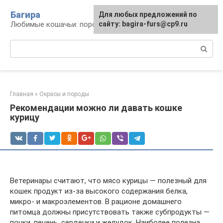
Перейти
Багира
Для любых предложений по
к
Любимые кошачьи: породы, содержание, уход
сайту: bagira-furs@cp9.ru
контенту
Поиск:
Главная
»
Окрасы и породы
Рекомендации можно ли давать кошке
курицу
Ветеринары считают, что мясо курицы — полезный для
кошек продукт из-за высокого содержания белка,
микро- и макроэлементов. В рационе домашнего
питомца должны присутствовать также субпродукты —
почки, печень, сердечки и желудок. Наиболее полезна