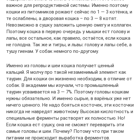
важное для репродуктивной системы. Именно поэтому
кошки из питомников рожают сейчас по 1 — 3 котёнка, и
те ослаблены, а дворовая кошка – по 3 — 8 котят.
Невозможно в сушку заложить ценную омегу и коллаген.
Поэтому кошка в первую очередь у мышки ест голову и
лапы, все остальное, как правило, остаётся, если кошка
не голодна. Так же и тигры, и львы: голову и лапы себе, а
тушу гиенам. У собак немного по-другому.
Именно из головы и шеи кошка получает ценный
кальций. Я молчу про такой незаменимый элемент как
таурин. Для кошки он жизненно необходим, в отличие от
собак. В академии мы изучали, что промышленный
таурин усваивается на 3 — 7%. Поэтому головы кошкам
нужны обязательно. И именно сырые, в варёных уже нет
ничего ценного. Не надо бояться косточек, эти косточки
никогда не навредят животному. Высокая кислотность и
специальные ферменты растворят их полностью. Но!
Если кошка ест сушку, она не сможет переварить эти
самые головы и шеи. Почему? Потому что при таком
питании не происходит выработка ферментов.