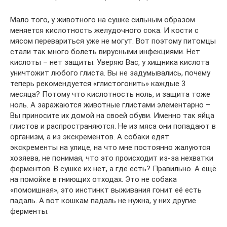
Мало того, у животного на сушке сильным образом
меняется кислотность желудочного сока. И кости с
мясом перевариться уже не могут. Вот поэтому питомцы
стали так много болеть вирусными инфекциями. Нет
кислоты – нет защиты. Уверяю Вас, у хищника кислота
уничтожит любого глиста. Вы не задумывались, почему
теперь рекомендуется «глистогонить» каждые 3
месяца? Потому что кислотность ноль, и защита тоже
ноль. А заражаются животные глистами элементарно –
Вы приносите их домой на своей обуви. Именно так яйца
глистов и распространяются. Не из мяса они попадают в
организм, а из экскрементов. А собаки едят
экскременты на улице, на что мне постоянно жалуются
хозяева, не понимая, что это происходит из-за нехватки
ферментов. В сушке их нет, а где есть? Правильно. А ещё
на помойке в гниющих отходах. Это не собака
«помоишная», это инстинкт выживания гонит её есть
падаль. А вот кошкам падаль не нужна, у них другие
ферменты.