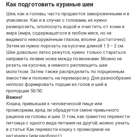
Как подготовить куриные шеи
Шеи, как и головы, часто продаются замороженными и в
упаковках. Как и в случае с головами, их нужно
разморозить, ополоснуть водой и очистить от кожи и
жира (жира, содержащегося в любом мясе, но не
видимого невооружённым глазом, вполне достаточно).
Затем их нужно порезать на кусочки длиной 1.5 ‒ 2 см.
Шеи довольно легко режутся, нужно только стараться
направить лезвие ножа между позвонками. Можно не
резать на кусочки, а немного расплющить шеи
молотком. Затем также распределить по порционным
ёмкостям и положить на переморозку. Для разнообразия
неплохо формировать порции из голов и шей в
пропорции 50/50.
Важно!
Кошка, привыкшая к человеческой пище или
промкормам, вряд ли обрадуется смене привычного
рациона на головы и шеи. О том, как грамотно перевести
питомца с одного вида питания на другой, можно узнать
в статье Как перевести кошку с промкормов на
натуралку (или наоборот).