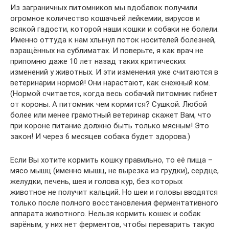
Из заграничных питомников мы вдобавок получили
огромное количество кошачьей лейкемии, вирусов и
всякой гадости, которой наши кошки и собаки не болели.
Именно оттуда к нам хлынул поток носителей болезней,
взращённых на сублиматах. И поверьте, я как врач не
припомню даже 10 лет назад таких критических
изменений у животных. И эти изменения уже считаются в
ветеринарии нормой! Они нарастают, как снежный ком.
(Нормой считается, когда весь собачий питомник гибнет
от короны. А питомник чем кормится? Сушкой. Любой
более или менее грамотный ветеринар скажет Вам, что
при короне питание должно быть только мясным! Это
закон! И через 6 месяцев собака будет здорова.)
Если Вы хотите кормить кошку правильно, то её пища –
мясо мышц (именно мышц, не вырезка из грудки), сердце,
желудки, печень, шея и голова кур, без которых
животное не получит кальций. Но шеи и головы вводятся
только после полного восстановления ферментативного
аппарата животного. Нельзя кормить кошек и собак
варёным, у них нет ферментов, чтобы переварить такую