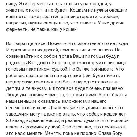
пищу. Эти ферменты есть только у нас, людей, у
животных их нет, и не будет. Кошкам не нужны овощи и
каши, это тоже гарантия ранней старости. Собакам,
напротив, нужны овощи и то, что «гниёт». У них другие
ферменты, не такие, как у кошек.
Вот вкратце и все. Помните, что животные это не люди.
И организм у них другой, намного сильнее нашего. Не
сравнивайте их с собой, тогда Ваши питомцы будут
радовать Вас долго. Конечно, можно кормить питомца
готовым пакетиком, сушкой. Но Вы же понимаете, что
ребёнок, взращённый на картошке фри, будет иметь
нездоровую генетику, диабет, и передаст свои гены
детям, а те внукам. В итоге всё будет очень плачевно.
Люди уже поняли – «мы то, что мы едим». А вот братья
наши меньшие оказались заложниками нашего
невежества и лени. Для меня уже не удивительно, что
заводчики могут даже не знать, что собак и кошек лет
20 назад кормили мясом, и реально думать, что испокон
веков их кормили сушкой. Это страшно, это печально и
это надо менять. Менять, пока не поздно. Слава Богу,