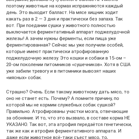
поэтому животные на кормах испражняются каждый
день. Это выходит балласт. На мясе хищник ходит
какать раз в 2 — 3 дня и практически без запаха. Так
вот. При поедании сушки у животного полностью
выключается ферментативный аппарат поджелудочной
железы! А зачем нужны ферменты, если пища уже
ферментированная? Сейчас мы уже получили особей,
которые имеют практически атрофированную
поджелудочную железу. Это кошки и собаки в 15-ом –
20-ом поколении питомников «сушечников». Хотя в США
уже забили тревогу и в питомники вывозят наших
«мясных» собак.
Страшно? Очень. Если такому животному дать мясо, то
оно не станет есть. Почему? А помните причину, по
которой мы не кормим служебных собак сушкой?
Правильно. Атрофированы участки мозга, отвечающие
за обоняние. И то, что это вызвало, в составе корма НЕ
УКАЗАНО. Так вот, эта атрофия передаётся генетически,
так же как и атрофия ферментативного аппарата. И
даже если животное всё-таки съест мясо, то,