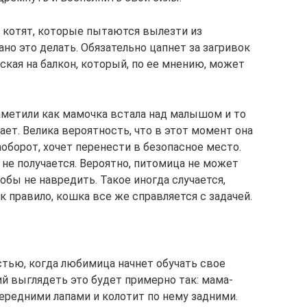
 котят, которые пытаются вылезти из
ано это делать. Обязательно цапнет за загривок
кая на балкон, который, по ее мнению, может
заметили как мамочка встала над малышом и то
кает. Велика вероятность, что в этот момент она
аоборот, хочет перенести в безопасное место.
о не получается. Вероятно, питомица не может
тобы не навредить. Такое иногда случается,
к правило, кошка все же справляется с задачей.
стью, когда любимица начнет обучать свое
ий выглядеть это будет примерно так: мама-
ередними лапами и колотит по нему задними.