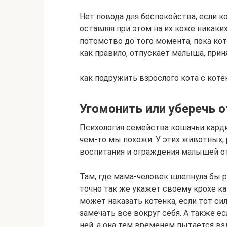
Нет повода для беспокойства, если к
оставляя при этом на их коже никак
потомство до того момента, пока кот
как правило, отпускает малыша, приня
как подружить взрослого кота с кот
Угомонить или уберечь о
Психология семейства кошачьи кардин
чем-то мы похожи. У этих животных, 
воспитания и ограждения малышей от
Там, где мама-человек шлепнула бы 
точно так же укажет своему крохе как
может наказать котенка, если тот си
замечать все вокруг себя. А также ес
ней, а она тем временем пытается вз