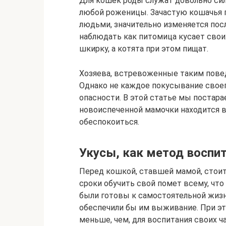
Для кошек роды служат довольно сил
любой роженицы. Зачастую кошачья п
людьми, значительно изменяется пос
наблюдать как питомица кусает своих
шкирку, а котята при этом пищат.
Хозяева, встревоженные таким пове
Однако не каждое покусывание свое
опасности. В этой статье мы постара
новоиспеченной мамочки находится в
обеспокоиться.
Укусы, как метод воспи
Перед кошкой, ставшей мамой, стоит
сроки обучить свой помет всему, что 
были готовы к самостоятельной жизни
обеспечили бы им выживание. При э
меньше, чем, для воспитания своих ча