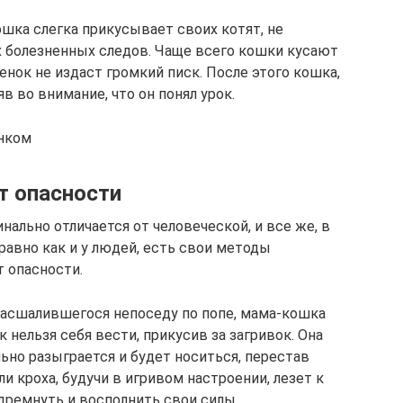
ошка слегка прикусывает своих котят, не
их болезненных следов. Чаще всего кошки кусают
енок не издаст громкий писк. После этого кошка,
в во внимание, что он понял урок.
енком
т опасности
ально отличается от человеческой, и все же, в
равно как и у людей, есть свои методы
 опасности.
расшалившегося непоседу по попе, мама-кошка
 нельзя себя вести, прикусив за загривок. Она
льно разыграется и будет носиться, перестав
ли кроха, будучи в игривом настроении, лезет к
дремнуть и восполнить свои силы.