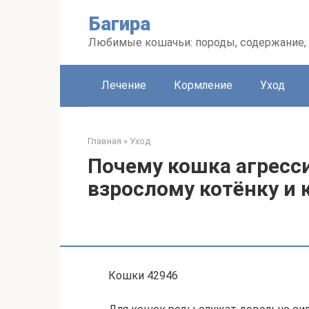
Перейти
Багира
к
контенту
Любимые кошачьи: породы, содержание, 
Лечение
Кормление
Уход
Главная
»
Уход
Почему кошка агресси
взрослому котёнку и 
Кошки 42946