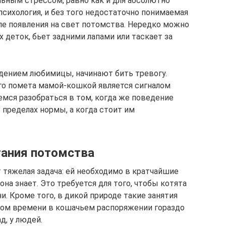
ьным стрессом, равно как и для абсолютно
сихология, и без того недостаточно понимаемая
ле появления на свет потомства. Нередко можно
 деток, бьет задними лапами или таскает за
дением любимицы, начинают бить тревогу.
го помета мамой-кошкой является сигналом
емся разобраться в том, когда же поведение
 пределах нормы, а когда стоит им
тания потомства
 тяжелая задача: ей необходимо в кратчайшие
она знает. Это требуется для того, чтобы котята
. Кроме того, в дикой природе такие занятия
том времени в кошачьем распоряжении гораздо
д, у людей.