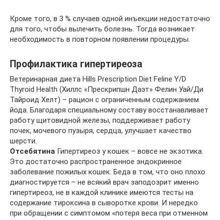
Кроме того, в 3 % случаев одной инъекции недостаточно
для того, чтобы вылечить болезнь. Тогда возникает
необходимость в повторном появлении процедуры.
Профилактика гипертиреоза
Ветеринарная диета Hills Prescription Diet Feline Y/D
Thyroid Health (Хиллс «Прескрипшн Даэт» Фелин Уай/Ди
Тайроид Хелт) – рацион с ограниченным содержанием
йода. Благодаря специальному составу восстанавливает
работу щитовидной железы, поддерживает работу
почек, мочевого пузыря, сердца, улучшает качество
шерсти.
Отсебятина
Гипертиреоз у кошек – вовсе не экзотика.
Это достаточно распространенное эндокринное
заболевание пожилых кошек. Беда в том, что оно плохо
диагностируется – не всякий врач заподозрит именно
гипертиреоз, не в каждой клинике имеются тесты на
содержание тироксина в сыворотке крови. И нередко
при обращении с симптомом «потеря веса при отменном