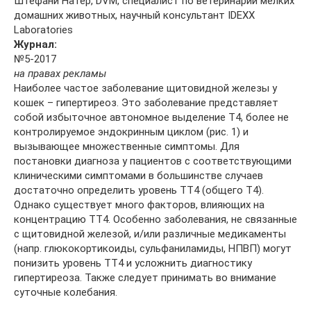
Штефани Натер, DVM, специалист по ветеринарии мелких
домашних животных, научный консультант IDEXX
Laboratories
Журнал:
№5-2017
на правах рекламы
Наиболее частое заболевание щитовидной железы у
кошек – гипертиреоз. Это заболевание представляет
собой избыточное автономное выделение Т4, более не
контролируемое эндокринным циклом (рис. 1) и
вызывающее множественные симптомы. Для
постановки диагноза у пациентов с соответствующими
клиническими симптомами в большинстве случаев
достаточно определить уровень ТТ4 (общего Т4).
Однако существует много факторов, влияющих на
концентрацию ТТ4. Особенно заболевания, не связанные
с щитовидной железой, и/или различные медикаменты
(напр. глюкокортикоиды, сульфаниламиды, НПВП) могут
понизить уровень ТТ4 и усложнить диагностику
гипертиреоза. Также следует принимать во внимание
суточные колебания.