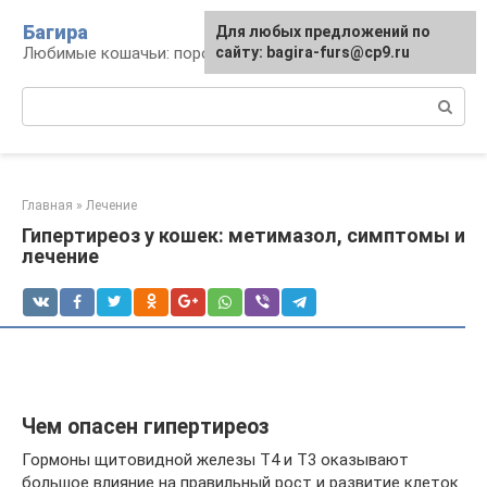
Перейти
Багира
Для любых предложений по
к
Любимые кошачьи: породы, содержание, уход
сайту: bagira-furs@cp9.ru
контенту
Поиск:
Главная
»
Лечение
Гипертиреоз у кошек: метимазол, симптомы и
лечение
Чем опасен гипертиреоз
Гормоны щитовидной железы Т4 и Т3 оказывают
большое влияние на правильный рост и развитие клеток