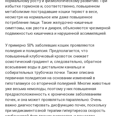
нормальному росту и физиологическому развитию. При
избытке гормонов и, соответственно, повышенном
метаболизме пострадавшие кошки теряют в весе,
несмотря на нормальное или даже повышенное
потребление пищи. Такие желудочно-кишечные
симптомы, как рвота и диарея, объясняются чрезмерной
подвижностью кишечника и нарушенной ассимиляцией.
У примерно 50% заболевших кошек проявляются
полиурия и полидипсия. Предполагается, что
повышенный клубочковый кровоток снижает
осмотический градиент и, следовательно, обратное
всасывание воды в дистальном канальце и
собирательных трубочках почки. Также описана
первичная полидипсия на основании изменений в
гипоталамусе со вторичной полиурией. Многие животные
уже весьма немолоды, поэтому у них повышенная
предрасположенность к хроническим заболеваниям
почек, и она может проявляться параллельно. Очень
важно диагностировать дисфункцию почек, поскольку
при медикаментозной терапии гипертиреоза скорость