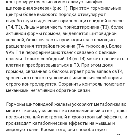
контролируется осью «гипоталамус-гипофиз-
щитовидная железа» (рис. 1). При этом гормональные
центры более высокого порядка стимулируют
выработку и выделение гормонов щитовидной железы
(Т4, Т3). Лишь малая часть трийодтиронина (Т3), более
активной формы гормона, выделяется щитовидной
железой, большая часть производится с помощью
расщепления тетрайодтиронина (Т4, тироксин). Более
99% Т4 в периферических тканях связано с белками
плазмы. Только свободный Т4 (свТ4) может проникать в
клетки и преобразовываться в Т3. При этом доля
гормона, связанная с белком, играет роль запаса свТ4,
уровень которого в условиях физиологической нормы
строго контролируется. Сохранить контроль помогают
механизмы негативной обратной связи.
Гормоны щитовидной железы ускоряют метаболизм во
многих тканях, усиливают катехоламиновый ответ, дают
положительный инотропный и хронотропный эффекты и
производят катаболические эффекты на мышцы и
жировую ткань. Кроме того, они способствуют