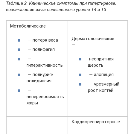
Таблица 2. Клинические симптомы при гипертиреозе,
возникающие из-за повышенного уровня Т4 и Т3
Метаболические
Дерматологические
— потеря веса
—
— полифагия
—
неопрятная
гиперактивность
шерсть
— полиурия/
— алопеция
полидипсия
— чрезмерный
—
рост когтей
непереносимость
жары
Кардиореспираторные